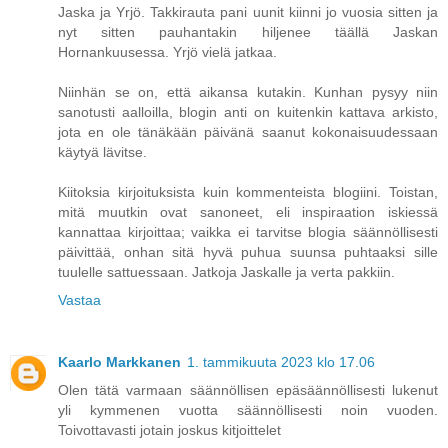
Jaska ja Yrjö. Takkirauta pani uunit kiinni jo vuosia sitten ja
nyt sitten pauhantakin hiljenee täällä Jaskan
Hornankuusessa. Yrjö vielä jatkaa.
Niinhän se on, että aikansa kutakin. Kunhan pysyy niin
sanotusti aalloilla, blogin anti on kuitenkin kattava arkisto,
jota en ole tänäkään päivänä saanut kokonaisuudessaan
käytyä lävitse.
Kiitoksia kirjoituksista kuin kommenteista blogiini. Toistan,
mitä muutkin ovat sanoneet, eli inspiraation iskiessä
kannattaa kirjoittaa; vaikka ei tarvitse blogia säännöllisesti
päivittää, onhan sitä hyvä puhua suunsa puhtaaksi sille
tuulelle sattuessaan. Jatkoja Jaskalle ja verta pakkiin.
Vastaa
Kaarlo Markkanen
1. tammikuuta 2023 klo 17.06
Olen tätä varmaan säännöllisen epäsäännöllisesti lukenut
yli kymmenen vuotta säännöllisesti noin vuoden.
Toivottavasti jotain joskus kitjoittelet