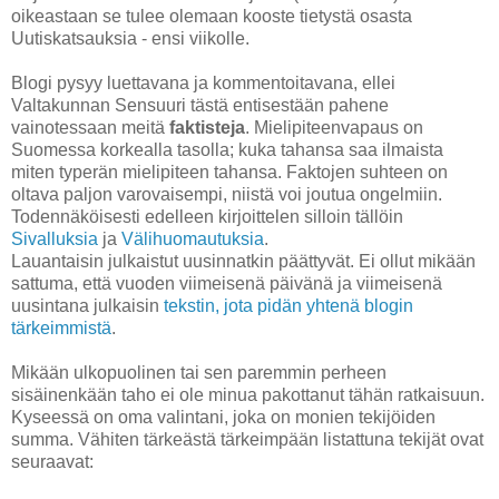
oikeastaan se tulee olemaan kooste tietystä osasta
Uutiskatsauksia - ensi viikolle.
Blogi pysyy luettavana ja kommentoitavana, ellei
Valtakunnan Sensuuri tästä entisestään pahene
vainotessaan meitä
faktisteja
. Mielipiteenvapaus on
Suomessa korkealla tasolla; kuka tahansa saa ilmaista
miten typerän mielipiteen tahansa. Faktojen suhteen on
oltava paljon varovaisempi, niistä voi joutua ongelmiin.
Todennäköisesti edelleen kirjoittelen silloin tällöin
Sivalluksia
ja
Välihuomautuksia
.
Lauantaisin julkaistut uusinnatkin päättyvät. Ei ollut mikään
sattuma, että vuoden viimeisenä päivänä ja viimeisenä
uusintana julkaisin
tekstin, jota pidän yhtenä blogin
tärkeimmistä
.
Mikään ulkopuolinen tai sen paremmin perheen
sisäinenkään taho ei ole minua pakottanut tähän ratkaisuun.
Kyseessä on oma valintani, joka on monien tekijöiden
summa. Vähiten tärkeästä tärkeimpään listattuna tekijät ovat
seuraavat: