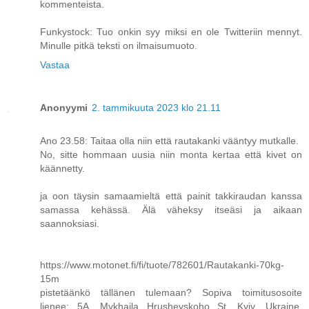
kommenteista.
Funkystock: Tuo onkin syy miksi en ole Twitteriin mennyt.
Minulle pitkä teksti on ilmaisumuoto.
Vastaa
Anonyymi
2. tammikuuta 2023 klo 21.11
Ano 23.58: Taitaa olla niin että rautakanki vääntyy mutkalle.
No, sitte hommaan uusia niin monta kertaa että kivet on
käännetty.
ja oon täysin samaamieltä että painit takkiraudan kanssa
samassa kehässä. Älä väheksy itseäsi ja aikaan
saannoksiasi.
https://www.motonet.fi/fi/tuote/782601/Rautakanki-70kg-
15m
pistetäänkö tällänen tulemaan? Sopiva toimitusosoite
lienee: 5A, Mykhaila Hrushevskoho St, Kyiv, Ukraine,