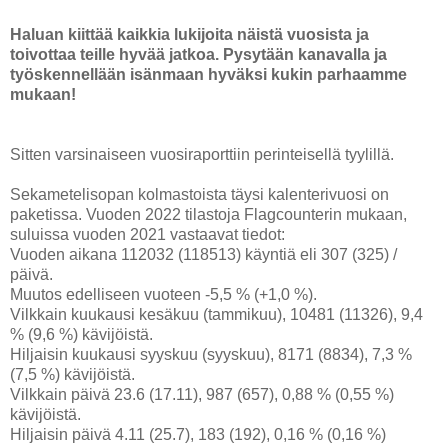
Haluan kiittää kaikkia lukijoita näistä vuosista ja
toivottaa teille hyvää jatkoa. Pysytään kanavalla ja
työskennellään isänmaan hyväksi kukin parhaamme
mukaan!
Sitten varsinaiseen vuosiraporttiin perinteisellä tyylillä.
Sekametelisopan kolmastoista täysi kalenterivuosi on
paketissa. Vuoden 2022 tilastoja Flagcounterin mukaan,
suluissa vuoden 2021 vastaavat tiedot:
Vuoden aikana 112032 (118513) käyntiä eli 307 (325) /
päivä.
Muutos edelliseen vuoteen -5,5 % (+1,0 %).
Vilkkain kuukausi kesäkuu (tammikuu), 10481 (11326), 9,4
% (9,6 %) kävijöistä.
Hiljaisin kuukausi syyskuu (syyskuu), 8171 (8834), 7,3 %
(7,5 %) kävijöistä.
Vilkkain päivä 23.6 (17.11), 987 (657), 0,88 % (0,55 %)
kävijöistä.
Hiljaisin päivä 4.11 (25.7), 183 (192), 0,16 % (0,16 %)