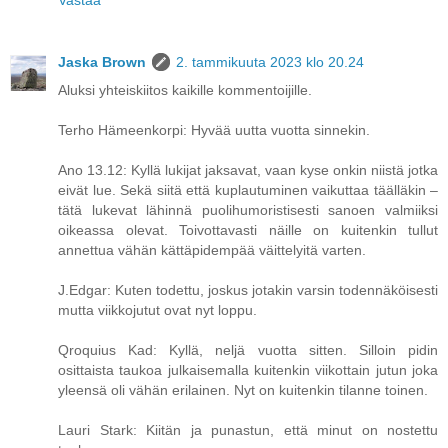
Jaska Brown
2. tammikuuta 2023 klo 20.24
Aluksi yhteiskiitos kaikille kommentoijille.
Terho Hämeenkorpi: Hyvää uutta vuotta sinnekin.
Ano 13.12: Kyllä lukijat jaksavat, vaan kyse onkin niistä jotka
eivät lue. Sekä siitä että kuplautuminen vaikuttaa täälläkin –
tätä lukevat lähinnä puolihumoristisesti sanoen valmiiksi
oikeassa olevat. Toivottavasti näille on kuitenkin tullut
annettua vähän kättäpidempää väittelyitä varten.
J.Edgar: Kuten todettu, joskus jotakin varsin todennäköisesti
mutta viikkojutut ovat nyt loppu.
Qroquius Kad: Kyllä, neljä vuotta sitten. Silloin pidin
osittaista taukoa julkaisemalla kuitenkin viikottain jutun joka
yleensä oli vähän erilainen. Nyt on kuitenkin tilanne toinen.
Lauri Stark: Kiitän ja punastun, että minut on nostettu