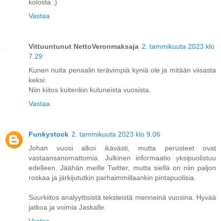
kolosta :)
Vastaa
Vittuuntunut NettoVeronmaksaja
2. tammikuuta 2023 klo
7.29
Kunen nuita penaalin terävimpiä kyniä ole ja mitään viisasta
keksi:
Niin kiitos kuitenkin kuluneista vuosista.
Vastaa
Funkystock
2. tammikuuta 2023 klo 9.06
Johan vuosi alkoi ikävästi, mutta perusteet ovat
vastaansanomattomia. Julkinen informaatio yksipuolistuu
edelleen. Jäähän meille Twitter, mutta siellä on niin paljon
roskaa ja järkijututkin parhaimmillaankin pintapuolisia.
Suurkiitos analyyttisistä teksteistä menneinä vuosina. Hyvää
jatkoa ja voimia Jaskalle.
Vastaa