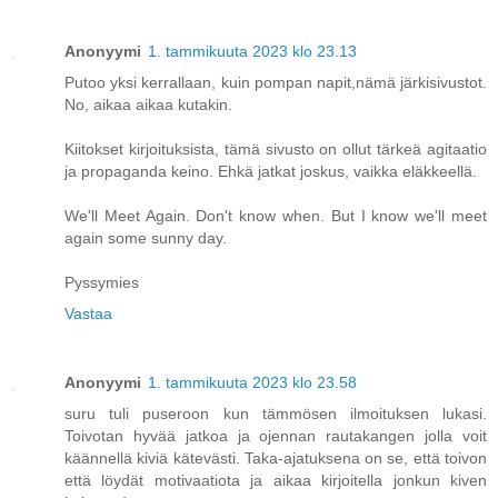
Anonyymi
1. tammikuuta 2023 klo 23.13
Putoo yksi kerrallaan, kuin pompan napit,nämä järkisivustot.
No, aikaa aikaa kutakin.
Kiitokset kirjoituksista, tämä sivusto on ollut tärkeä agitaatio
ja propaganda keino. Ehkä jatkat joskus, vaikka eläkkeellä.
We'll Meet Again. Don't know when. But I know we'll meet
again some sunny day.
Pyssymies
Vastaa
Anonyymi
1. tammikuuta 2023 klo 23.58
suru tuli puseroon kun tämmösen ilmoituksen lukasi.
Toivotan hyvää jatkoa ja ojennan rautakangen jolla voit
käännellä kiviä kätevästi. Taka-ajatuksena on se, että toivon
että löydät motivaatiota ja aikaa kirjoitella jonkun kiven