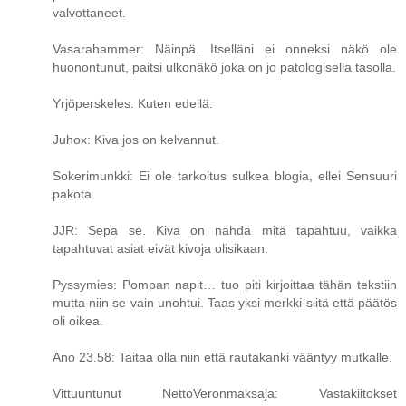
valvottaneet.
Vasarahammer: Näinpä. Itselläni ei onneksi näkö ole
huonontunut, paitsi ulkonäkö joka on jo patologisella tasolla.
Yrjöperskeles: Kuten edellä.
Juhox: Kiva jos on kelvannut.
Sokerimunkki: Ei ole tarkoitus sulkea blogia, ellei Sensuuri
pakota.
JJR: Sepä se. Kiva on nähdä mitä tapahtuu, vaikka
tapahtuvat asiat eivät kivoja olisikaan.
Pyssymies: Pompan napit… tuo piti kirjoittaa tähän tekstiin
mutta niin se vain unohtui. Taas yksi merkki siitä että päätös
oli oikea.
Ano 23.58: Taitaa olla niin että rautakanki vääntyy mutkalle.
Vittuuntunut NettoVeronmaksaja: Vastakiitokset