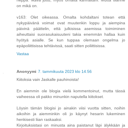
on mikä on.
v163: Olet oikeassa. Omalta kohdaltani totean että
nykypäivänä voimat ovat muutenkin loppu ja aiempina
päivinä päättelin, että julkisissa asemissa toimiminen
aiheuttaisi suorasukaisuuteni takia enemmän hallaa kuin
hyötyä asialle. Se kun tuppaa olemaan ongelma jo
epäpoliittisissa tehtävissä, saati sitten poliittisissa.
Vastaa
Anonyymi
7. tammikuuta 2023 klo 14.56
Kiitoksia vain Jaskalle pauhinoista!
En aiemmin ole blogia vielä kommentoinut, mutta tässä
vaiheessa oli pakko minunkin naputella kiitokset.
Löysin tämän blogisi jo ainakin viisi vuotta sitten, noihin
aikoihin ja aiemminkin oli jo käynyt hesarin lukeminen
henkisesti liian raskaaksi.
Kirjoituksistasi on minusta aina paistanut läpi älykkään ja