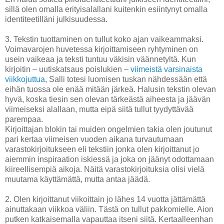
sillä olen omalla erityisalallani kuitenkin esiintynyt omalla
identiteetilläni julkisuudessa.
3. Tekstin tuottaminen on tullut koko ajan vaikeammaksi.
Voimavarojen huvetessa kirjoittamiseen ryhtyminen on
usein vaikeaa ja teksti tuntuu väkisin väännetyltä. Kun
kirjoitin – uutiskatsaus poislukien –
viimeistä varsinaista
viikkojuttua
, Salli totesi luomisen tuskan nähdessään että
eihän tuossa ole enää mitään järkeä. Halusin tekstin olevan
hyvä, koska tiesin sen olevan tärkeästä aiheesta ja jäävän
viimeiseksi alallaan, mutta eipä siitä tullut tyydyttävää
parempaa.
Kirjoittajan blokin tai muiden ongelmien takia olen joutunut
pari kertaa viimeisen vuoden aikana turvautumaan
varastokirjoitukseen eli tekstiin jonka olen kirjoittanut jo
aiemmin inspiraation iskiessä ja joka on jäänyt odottamaan
kiireellisempiä aikoja. Näitä varastokirjoituksia olisi vielä
muutama käyttämättä, mutta antaa jäädä.
2. Olen kirjoittanut viikoittain jo lähes 14 vuotta jättämättä
ainuttakaan viikkoa väliin. Tästä on tullut pakkomielle. Aion
putken katkaisemalla vapauttaa itseni siitä. Kertaalleenhan