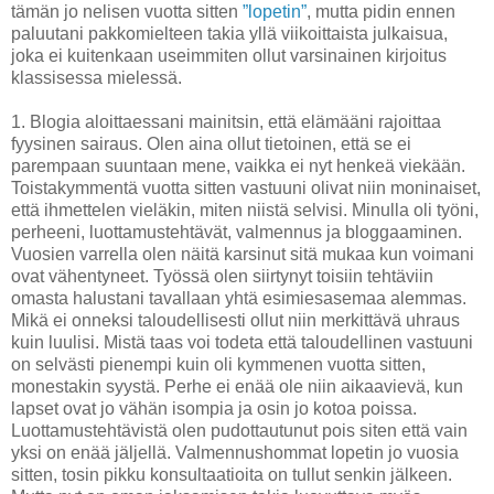
tämän jo nelisen vuotta sitten
”lopetin”
, mutta pidin ennen
paluutani pakkomielteen takia yllä viikoittaista julkaisua,
joka ei kuitenkaan useimmiten ollut varsinainen kirjoitus
klassisessa mielessä.
1. Blogia aloittaessani mainitsin, että elämääni rajoittaa
fyysinen sairaus. Olen aina ollut tietoinen, että se ei
parempaan suuntaan mene, vaikka ei nyt henkeä viekään.
Toistakymmentä vuotta sitten vastuuni olivat niin moninaiset,
että ihmettelen vieläkin, miten niistä selvisi. Minulla oli työni,
perheeni, luottamustehtävät, valmennus ja bloggaaminen.
Vuosien varrella olen näitä karsinut sitä mukaa kun voimani
ovat vähentyneet. Työssä olen siirtynyt toisiin tehtäviin
omasta halustani tavallaan yhtä esimiesasemaa alemmas.
Mikä ei onneksi taloudellisesti ollut niin merkittävä uhraus
kuin luulisi. Mistä taas voi todeta että taloudellinen vastuuni
on selvästi pienempi kuin oli kymmenen vuotta sitten,
monestakin syystä. Perhe ei enää ole niin aikaavievä, kun
lapset ovat jo vähän isompia ja osin jo kotoa poissa.
Luottamustehtävistä olen pudottautunut pois siten että vain
yksi on enää jäljellä. Valmennushommat lopetin jo vuosia
sitten, tosin pikku konsultaatioita on tullut senkin jälkeen.