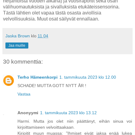
neljäntoista vuoden aikana) ja vuosiraportit sekä osan
välihuomautuksista ja sivalluksista etukäteissensorina.
Tästä lähtien olet vapaa tästä osasta aviollisia
velvollisuuksia. Muut osat säilyvät ennallaan.
Jaska Brown
klo
11.04
Jaa muille
30 kommenttia:
Terho Hämeenkorpi
1. tammikuuta 2023 klo 12.00
SCHADE! MUTTA GOTT NYTT ÅR !
Vastaa
Anonyymi
1. tammikuuta 2023 klo 13.12
Harmi. Mutta jos olet niin päättänyt, eihän sinua voi
kirjoittamiseen velvoittaakaan.
Kirjoitit muun muassa: "Ihmiset eivät jaksa enää lukea