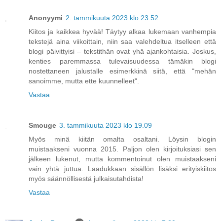
Anonyymi
2. tammikuuta 2023 klo 23.52
Kiitos ja kaikkea hyvää! Täytyy alkaa lukemaan vanhempia
tekstejä aina viikoittain, niin saa valehdeltua itselleen että
blogi päivittyisi – tekstithän ovat yhä ajankohtaisia. Joskus,
kenties paremmassa tulevaisuudessa tämäkin blogi
nostettaneen jalustalle esimerkkinä siitä, että "mehän
sanoimme, mutta ette kuunnelleet".
Vastaa
Smouge
3. tammikuuta 2023 klo 19.09
Myös minä kiitän omalta osaltani. Löysin blogin
muistaakseni vuonna 2015. Paljon olen kirjoituksiasi sen
jälkeen lukenut, mutta kommentoinut olen muistaakseni
vain yhtä juttua. Laadukkaan sisällön lisäksi erityiskiitos
myös säännöllisestä julkaisutahdista!
Vastaa