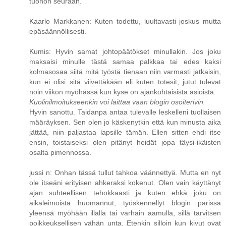
tuohon seuraan.
Kaarlo Markkanen: Kuten todettu, luultavasti joskus mutta
epäsäännöllisesti.
Kumis: Hyvin samat johtopäätökset minullakin. Jos joku
maksaisi minulle tästä samaa palkkaa tai edes kaksi
kolmasosaa siitä mitä työstä tienaan niin varmasti jatkaisin,
kun ei olisi sitä viivettäkään eli kuten totesit, jutut tulevat
noin viikon myöhässä kun kyse on ajankohtaisista asioista.
Kuolinilmoitukseenkin voi laittaa vaan blogin osoiterivin.
Hyvin sanottu. Taidanpa antaa tulevalle leskelleni tuollaisen
määräyksen. Sen olen jo käskenytkin että kun minusta aika
jättää, niin paljastaa lapsille tämän. Ellen sitten ehdi itse
ensin, toistaiseksi olen pitänyt heidät jopa täysi-ikäisten
osalta pimennossa.
jussi n: Onhan tässä tullut tahkoa väännettyä. Mutta en nyt
ole itseäni erityisen ahkeraksi kokenut. Olen vain käyttänyt
ajan suhteellisen tehokkaasti ja kuten ehkä joku on
aikaleimoista huomannut, työskennellyt blogin parissa
yleensä myöhään illalla tai varhain aamulla, sillä tarvitsen
poikkeuksellisen vähän unta. Etenkin silloin kun kivut ovat