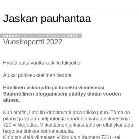
Jaskan pauhantaa
sunnuntai 1. tammikuuta 2023
Vuosiraportti 2022
Hyvää uutta vuotta kaikille lukijoille!
Aluksi poikkeuksellinen tiedote.
Edellinen viikkojuttu jäi toiseksi viimeiseksi.
Säännöllinen bloggamiseni päättyy tämän vuoden
alussa.
Kun aloitin, ilmoitin kirjoittavani joka viikko jutun. Tämä on
pitänyt ja vajaan neljäntoista vuoden aikana on ilmestynyt
720 viikkojuttua. Viikoittainen julkaisutahti on ollut yksi tapa
harjoitaa tiukkaa kurinalaisuutta.
Kirjoitan vielä viimeisen viikkojutun (numero 721) - tai