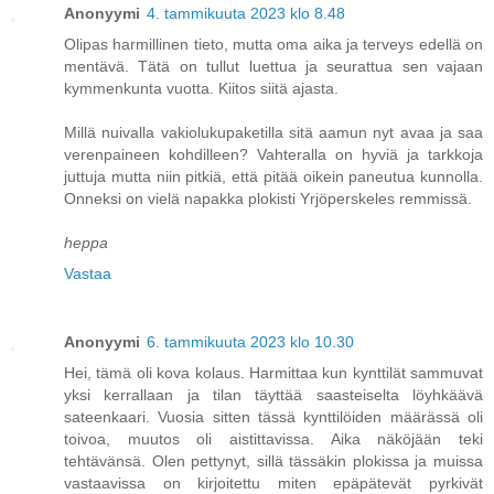
Anonyymi
4. tammikuuta 2023 klo 8.48
Olipas harmillinen tieto, mutta oma aika ja terveys edellä on
mentävä. Tätä on tullut luettua ja seurattua sen vajaan
kymmenkunta vuotta. Kiitos siitä ajasta.
Millä nuivalla vakiolukupaketilla sitä aamun nyt avaa ja saa
verenpaineen kohdilleen? Vahteralla on hyviä ja tarkkoja
juttuja mutta niin pitkiä, että pitää oikein paneutua kunnolla.
Onneksi on vielä napakka plokisti Yrjöperskeles remmissä.
heppa
Vastaa
Anonyymi
6. tammikuuta 2023 klo 10.30
Hei, tämä oli kova kolaus. Harmittaa kun kynttilät sammuvat
yksi kerrallaan ja tilan täyttää saasteiselta löyhkäävä
sateenkaari. Vuosia sitten tässä kynttilöiden määrässä oli
toivoa, muutos oli aistittavissa. Aika näköjään teki
tehtävänsä. Olen pettynyt, sillä tässäkin plokissa ja muissa
vastaavissa on kirjoitettu miten epäpätevät pyrkivät