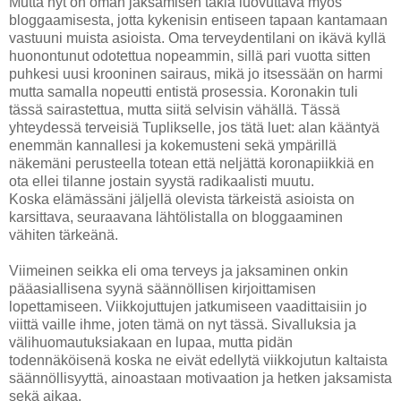
Mutta nyt on oman jaksamisen takia luovuttava myös
bloggaamisesta, jotta kykenisin entiseen tapaan kantamaan
vastuuni muista asioista. Oma terveydentilani on ikävä kyllä
huonontunut odotettua nopeammin, sillä pari vuotta sitten
puhkesi uusi krooninen sairaus, mikä jo itsessään on harmi
mutta samalla nopeutti entistä prosessia. Koronakin tuli
tässä sairastettua, mutta siitä selvisin vähällä. Tässä
yhteydessä terveisiä Tuplikselle, jos tätä luet: alan kääntyä
enemmän kannallesi ja kokemusteni sekä ympärillä
näkemäni perusteella totean että neljättä koronapiikkiä en
ota ellei tilanne jostain syystä radikaalisti muutu.
Koska elämässäni jäljellä olevista tärkeistä asioista on
karsittava, seuraavana lähtölistalla on bloggaaminen
vähiten tärkeänä.
Viimeinen seikka eli oma terveys ja jaksaminen onkin
pääasiallisena syynä säännöllisen kirjoittamisen
lopettamiseen. Viikkojuttujen jatkumiseen vaadittaisiin jo
viittä vaille ihme, joten tämä on nyt tässä. Sivalluksia ja
välihuomautuksiakaan en lupaa, mutta pidän
todennäköisenä koska ne eivät edellytä viikkojutun kaltaista
säännöllisyyttä, ainoastaan motivaation ja hetken jaksamista
sekä aikaa.