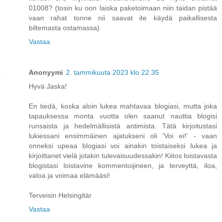
01008? (tosin ku oon laiska paketoimaan niin taidan pistää
vaan rahat tonne nii saavat ite käydä paikallisesta
biltemasta ostamassa)
Vastaa
Anonyymi
2. tammikuuta 2023 klo 22.35
Hyvä Jaska!
En tiedä, koska aloin lukea mahtavaa blogiasi, mutta joka
tapauksessa monta vuotta olen saanut nauttia blogisi
runsaista ja hedelmällisistä antimista. Tätä kirjoitustasi
lukiessani ensimmäinen ajatukseni oli 'Voi ei!' - vaan
onneksi upeaa blogiasi voi ainakin toistaiseksi lukea ja
kirjoittanet vielä jotakin tulevaisuudessakin! Kiitos loistavasta
blogistasi loistavine kommentoijineen, ja terveyttä, iloa,
valoa ja voimaa elämääsi!
Terveisin Helsingitär
Vastaa