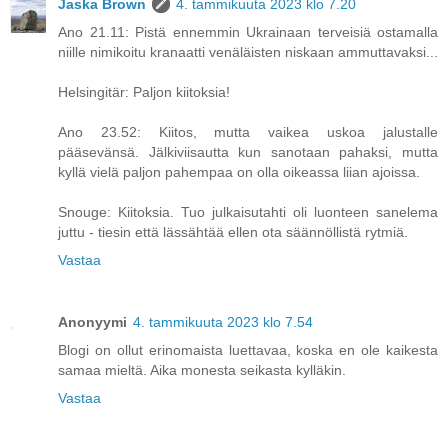
Jaska Brown
4. tammikuuta 2023 klo 7.20
Ano 21.11: Pistä ennemmin Ukrainaan terveisiä ostamalla
niille nimikoitu kranaatti venäläisten niskaan ammuttavaksi...
Helsingitär: Paljon kiitoksia!
Ano 23.52: Kiitos, mutta vaikea uskoa jalustalle
pääsevänsä. Jälkiviisautta kun sanotaan pahaksi, mutta
kyllä vielä paljon pahempaa on olla oikeassa liian ajoissa.
Snouge: Kiitoksia. Tuo julkaisutahti oli luonteen sanelema
juttu - tiesin että lässähtää ellen ota säännöllistä rytmiä.
Vastaa
Anonyymi
4. tammikuuta 2023 klo 7.54
Blogi on ollut erinomaista luettavaa, koska en ole kaikesta
samaa mieltä. Aika monesta seikasta kylläkin.
Vastaa