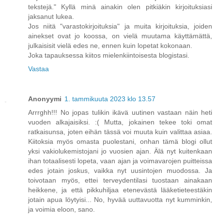
tekstejä." Kyllä minä ainakin olen pitkiäkin kirjoituksiasi
jaksanut lukea.
Jos niitä "varastokirjoituksia" ja muita kirjoituksia, joiden
ainekset ovat jo koossa, on vielä muutama käyttämättä,
julkaisisit vielä edes ne, ennen kuin lopetat kokonaan.
Joka tapauksessa kiitos mielenkiintoisesta blogistasi.
Vastaa
Anonyymi
1. tammikuuta 2023 klo 13.57
Arrrghh!!! No jopas tulikin ikävä uutinen vastaan näin heti
vuoden alkajaisiksi. :( Mutta, jokainen tekee toki omat
ratkaisunsa, joten eihän tässä voi muuta kuin valittaa asiaa.
Kiitoksia myös omasta puolestani, onhan tämä blogi ollut
yksi vakiolukemistojani jo vuosien ajan. Älä nyt kuitenkaan
ihan totaalisesti lopeta, vaan ajan ja voimavarojen puitteissa
edes jotain joskus, vaikka nyt uusintojen muodossa. Ja
toivotaan myös, ettei terveydentilasi tuostaan ainakaan
heikkene, ja että pikkuhiljaa etenevästä lääketieteestäkin
jotain apua löytyisi... No, hyvää uuttavuotta nyt kumminkin,
ja voimia eloon, sano.