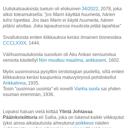
Uutiskatsauksista luetuin oli elokuinen
34/2022
, 2078, joka
alkoi toteamuksella:
”jos Marin käyttää huumeita, hänen
tulisi lopettaa. Jos taas Marin ei käytä huumeita, hänen
pitäisi aloittaa. Joka tapauksessa muutosta pitää tapahtua”
Sivalluksista eniten klikkauksia keräsi ilmainen bisnesidea
CCCLXXIX
, 1444.
Välihuomautuksista suosituin oli Aku Ankan sensuroitua
versiota käsitellyt
Niin muuttuu maailma, ankkaseni
, 1602.
Myös uusinnoissa pysyttiin ornitologian puolella, sillä eniten
klikkauksia keräsi kaupunkia matuvyöryssä pohdiskellut
Ankkalinna
, 1935.
Tosin ”uusinnan uusinta” eli novelli
Vanha suola
sai yhden
osuman enemmän, 1936.
Lopuksi haluan vielä kiittää
Ylintä Johtavaa
Pääinkvisiittoria
eli Sallia, joka on lukenut kaikki viikkojutut
(yksi ainoa aikatauluista aiheutunut
poikkeus
näiden