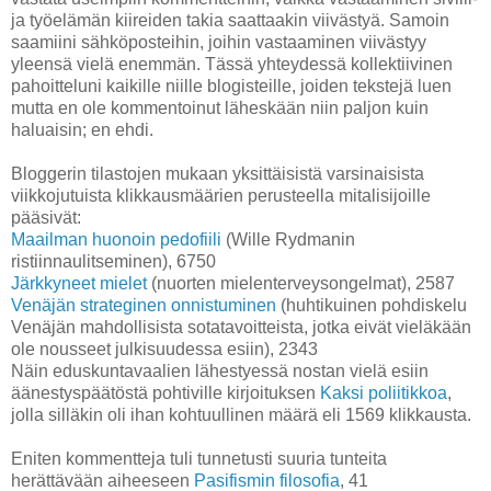
ja työelämän kiireiden takia saattaakin viivästyä. Samoin
saamiini sähköposteihin, joihin vastaaminen viivästyy
yleensä vielä enemmän. Tässä yhteydessä kollektiivinen
pahoitteluni kaikille niille blogisteille, joiden tekstejä luen
mutta en ole kommentoinut läheskään niin paljon kuin
haluaisin; en ehdi.
Bloggerin tilastojen mukaan yksittäisistä varsinaisista
viikkojutuista klikkausmäärien perusteella mitalisijoille
pääsivät:
Maailman huonoin pedofiili
(Wille Rydmanin
ristiinnaulitseminen), 6750
Järkkyneet mielet
(nuorten mielenterveysongelmat), 2587
Venäjän strateginen onnistuminen
(huhtikuinen pohdiskelu
Venäjän mahdollisista sotatavoitteista, jotka eivät vieläkään
ole nousseet julkisuudessa esiin), 2343
Näin eduskuntavaalien lähestyessä nostan vielä esiin
äänestyspäätöstä pohtiville kirjoituksen
Kaksi poliitikkoa
,
jolla silläkin oli ihan kohtuullinen määrä eli 1569 klikkausta.
Eniten kommentteja tuli tunnetusti suuria tunteita
herättävään aiheeseen
Pasifismin filosofia
, 41