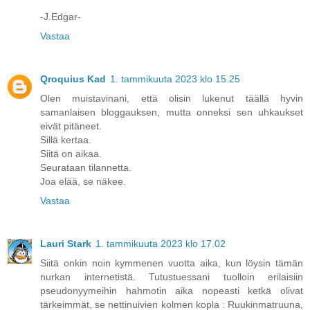
-J.Edgar-
Vastaa
Qroquius Kad
1. tammikuuta 2023 klo 15.25
Olen muistavinani, että olisin lukenut täällä hyvin
samanlaisen bloggauksen, mutta onneksi sen uhkaukset
eivät pitäneet.
Sillä kertaa.
Siitä on aikaa.
Seurataan tilannetta.
Joa elää, se näkee.
Vastaa
Lauri Stark
1. tammikuuta 2023 klo 17.02
Siitä onkin noin kymmenen vuotta aika, kun löysin tämän
nurkan internetistä. Tutustuessani tuolloin erilaisiin
pseudonyymeihin hahmotin aika nopeasti ketkä olivat
tärkeimmät, se nettinuivien kolmen kopla : Ruukinmatruuna,