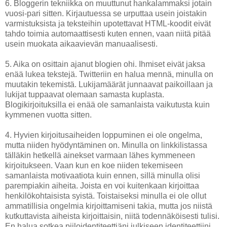
6. Bloggerin tekniikka on muuttunut hankalammaksi jotain
vuosi-pari sitten. Kirjautuessa se urputtaa usein joistakin
varmistuksista ja teksteihin upotettavat HTML-koodit eivät
tahdo toimia automaattisesti kuten ennen, vaan niitä pitää
usein muokata aikaavievän manuaalisesti.
5. Aika on osittain ajanut blogien ohi. Ihmiset eivät jaksa
enää lukea tekstejä. Twitteriin en halua mennä, minulla on
muutakin tekemistä. Lukijamäärät junnaavat paikoillaan ja
lukijat tuppaavat olemaan samasta kuplasta.
Blogikirjoituksilla ei enää ole samanlaista vaikutusta kuin
kymmenen vuotta sitten.
4. Hyvien kirjoitusaiheiden loppuminen ei ole ongelma,
mutta niiden hyödyntäminen on. Minulla on linkkilistassa
tälläkin hetkellä ainekset varmaan lähes kymmeneen
kirjoitukseen. Vaan kun en koe niiden tekemiseen
samanlaista motivaatiota kuin ennen, sillä minulla olisi
parempiakin aiheita. Joista en voi kuitenkaan kirjoittaa
henkilökohtaisista syistä. Toistaiseksi minulla ei ole ollut
ammatillisia ongelmia kirjoittamiseni takia, mutta jos niistä
kutkuttavista aiheista kirjoittaisin, niitä todennäköisesti tulisi.
En halua sotkea piiloidentiteettiäni julkiseen identiteettiini,