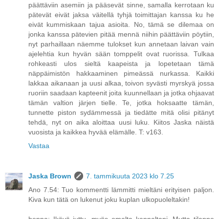
päättäviin asemiin ja pääsevät sinne, samalla kerrotaan ku
pätevät eivät jaksa väitellä tyhjä toimittajan kanssa ku he
eivät kummiskaan tajua asioita. No, tämä se dilemaa on
jonka kanssa pätevien pitää mennä niihin päättäviin pöytiin,
nyt parhaillaan näemme tulokset kun annetaan laivan vain
ajelehtia kun hyvän sään tomppelit ovat ruorissa. Tulkaa
rohkeasti ulos sieltä kaapeista ja lopetetaan tämä
näppäimistön hakkaaminen pimeässä nurkassa. Kaikki
lakkaa aikanaan ja uusi alkaa, toivon syvästi myrskyä jossa
ruoriin saadaan kapteenit joita kuunnellaan ja jotka ohjaavat
tämän valtion järjen tielle. Te, jotka hoksaatte tämän,
tunnette piston sydämmessä ja tiedätte mitä olisi pitänyt
tehdä, nyt on aika aloittaa uusi luku. Kiitos Jaska näistä
vuosista ja kaikkea hyvää elämälle. T: v163.
Vastaa
Jaska Brown
7. tammikuuta 2023 klo 7.25
Ano 7.54: Tuo kommentti lämmitti mieltäni erityisen paljon.
Kiva kun tätä on lukenut joku kuplan ulkopuoleltakin!
heppa: Ikävä juttu, myös omalta kannaltani. Mutta tilanne