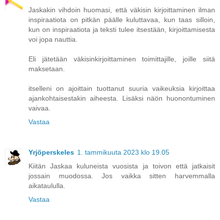
Jaskakin vihdoin huomasi, että väkisin kirjoittaminen ilman
inspiraatiota on pitkän päälle kuluttavaa, kun taas silloin,
kun on inspiraatiota ja teksti tulee itsestään, kirjoittamisesta
voi jopa nauttia.
Eli jätetään väkisinkirjoittaminen toimittajille, joille siitä
maksetaan.
itselleni on ajoittain tuottanut suuria vaikeuksia kirjoittaa
ajankohtaisestakin aiheesta. Lisäksi näön huonontuminen
vaivaa.
Vastaa
Yrjöperskeles
1. tammikuuta 2023 klo 19.05
Kiitän Jaskaa kuluneista vuosista ja toivon että jatkaisit
jossain muodossa. Jos vaikka sitten harvemmalla
aikataululla.
Vastaa