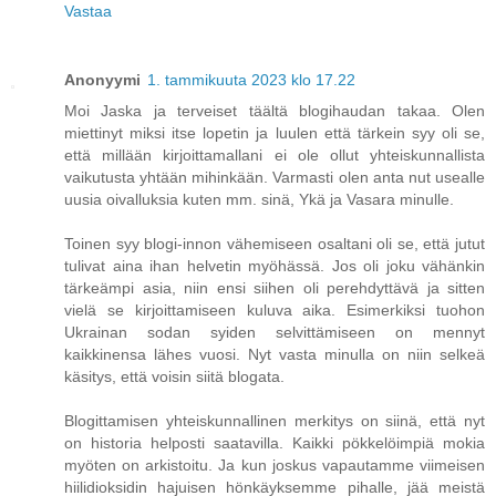
Vastaa
Anonyymi
1. tammikuuta 2023 klo 17.22
Moi Jaska ja terveiset täältä blogihaudan takaa. Olen
miettinyt miksi itse lopetin ja luulen että tärkein syy oli se,
että millään kirjoittamallani ei ole ollut yhteiskunnallista
vaikutusta yhtään mihinkään. Varmasti olen anta nut usealle
uusia oivalluksia kuten mm. sinä, Ykä ja Vasara minulle.
Toinen syy blogi-innon vähemiseen osaltani oli se, että jutut
tulivat aina ihan helvetin myöhässä. Jos oli joku vähänkin
tärkeämpi asia, niin ensi siihen oli perehdyttävä ja sitten
vielä se kirjoittamiseen kuluva aika. Esimerkiksi tuohon
Ukrainan sodan syiden selvittämiseen on mennyt
kaikkinensa lähes vuosi. Nyt vasta minulla on niin selkeä
käsitys, että voisin siitä blogata.
Blogittamisen yhteiskunnallinen merkitys on siinä, että nyt
on historia helposti saatavilla. Kaikki pökkelöimpiä mokia
myöten on arkistoitu. Ja kun joskus vapautamme viimeisen
hiilidioksidin hajuisen hönkäyksemme pihalle, jää meistä