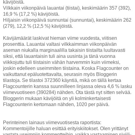
kävijöistä.
Vilkkain viikonpäivä lauantai (tiistai), keskimäärin 357 (392),
16,9 % (17,2 %) kävijöistä.
Hiljaisin viikonpäivä sunnuntai (sunnuntai), keskimäärin 262
(279), 12,2 % (12,5 %) kävijöistä.
Kävijämäärät laskivat hieman viime vuodesta, viitisen
prosenttia. Lauantai valtasi vilkkaimman viikonpäivän
aseman niukalla marginaalilla takaisin tiistailta luultavasti
siksi, että lauantaisin tuli aina uusinta ja tänä vuonna
viikkojuttu tuli tiistaisin vähän harvemmin kuin viimeksi,
joskin edelleen useimmiten tiistaina. Koska Flagcounter on
vaikuttanut epäluotettavalta, seurasin myös Bloggerin
tilastoja. Se tilastoi 372360 käyntiä, mikä on tällä kertaa
Flagcounterin kanssa suunnilleen linjassa oleva 4,6 % lasku
viimevuotiseen (390284) nähden. Ota tästä nyt sitten selvää.
Bloggerin mukaan kävijöitä on yli kolminkertaisesti
Flagcounterin kertomaan nähden, 1020 per päivä.
Perinteinen lainaus viimevuotisesta raportista:
Kommentoijille haluan esittää erityiskiitokset. Olen yrittänyt
vastata useimpiin kommentteihin, vaikka vastaaminen siviili-