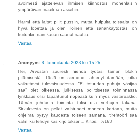
avoimesti ajattelevan ihmisen kiinnostus monenlaisiin
ympäröivän maailman asioihin.
Harmi että laitat pillit pussiin, mutta huipulta toisaalta on
hyvä lopettaa ja olen iloinen että sanankäytöstäsi on
kuitenkin näin kauan saanut nauttia.
Vastaa
Anonyymi
8. tammikuuta 2023 klo 15.25
Hei, Arvostan suuresti hienoa työtäsi tämän blokin
pitämisestä. Tästä on siemenet lähtenyt itämään, jotka
vaikuttavat tulevaisuudessa. "Ei totuuden puhuja yösijaa
saa" olet oikeassa, julkisessa poliittisessa toiminnassa
lynkkaus olisi tapahtunut nopeasti kuin myös vastareaktio.
Tämän johdosta toiminta tulisi olla verhojen takana.
Sirkuksesta on pellet vaihtuneet moneen kertaan, mutta
ohjelma pysyy kaudesta toiseen samana, tirehtööri saa
valmiiksi tehdyn käsikirjoituksen... Kiitos. T:v163
Vastaa