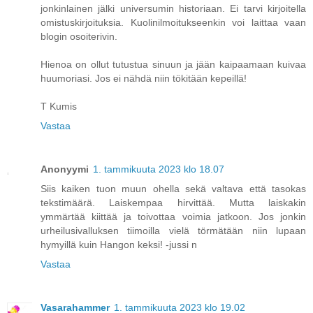
jonkinlainen jälki universumin historiaan. Ei tarvi kirjoitella
omistuskirjoituksia. Kuolinilmoitukseenkin voi laittaa vaan
blogin osoiterivin.
Hienoa on ollut tutustua sinuun ja jään kaipaamaan kuivaa
huumoriasi. Jos ei nähdä niin tökitään kepeillä!
T Kumis
Vastaa
Anonyymi
1. tammikuuta 2023 klo 18.07
Siis kaiken tuon muun ohella sekä valtava että tasokas
tekstimäärä. Laiskempaa hirvittää. Mutta laiskakin
ymmärtää kiittää ja toivottaa voimia jatkoon. Jos jonkin
urheilusivalluksen tiimoilla vielä törmätään niin lupaan
hymyillä kuin Hangon keksi! -jussi n
Vastaa
Vasarahammer
1. tammikuuta 2023 klo 19.02