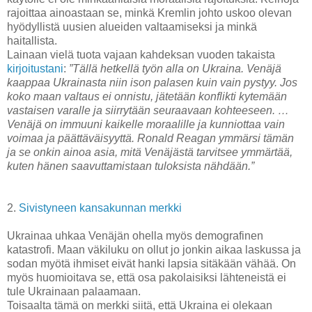
rajoittaa ainoastaan se, minkä Kremlin johto uskoo olevan
hyödyllistä uusien alueiden valtaamiseksi ja minkä
haitallista.
Lainaan vielä tuota vajaan kahdeksan vuoden takaista
kirjoitustani
:
”Tällä hetkellä työn alla on Ukraina. Venäjä
kaappaa Ukrainasta niin ison palasen kuin vain pystyy. Jos
koko maan valtaus ei onnistu, jätetään konflikti kytemään
vastaisen varalle ja siirrytään seuraavaan kohteeseen. …
Venäjä on immuuni kaikelle moraalille ja kunniottaa vain
voimaa ja päättäväisyyttä. Ronald Reagan ymmärsi tämän
ja se onkin ainoa asia, mitä Venäjästä tarvitsee ymmärtää,
kuten hänen saavuttamistaan tuloksista nähdään.”
2.
Sivistyneen kansakunnan merkki
Ukrainaa uhkaa Venäjän ohella myös demografinen
katastrofi. Maan väkiluku on ollut jo jonkin aikaa laskussa ja
sodan myötä ihmiset eivät hanki lapsia sitäkään vähää. On
myös huomioitava se, että osa pakolaisiksi lähteneistä ei
tule Ukrainaan palaamaan.
Toisaalta tämä on merkki siitä, että Ukraina ei olekaan