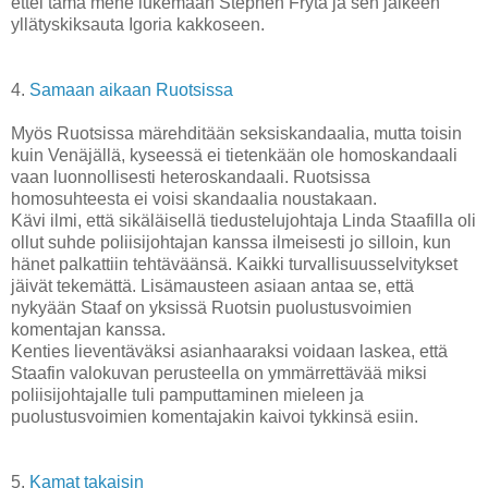
ettei tämä mene lukemaan Stephen Frytä ja sen jälkeen
yllätyskiksauta Igoria kakkoseen.
4.
Samaan aikaan Ruotsissa
Myös Ruotsissa märehditään seksiskandaalia, mutta toisin
kuin Venäjällä, kyseessä ei tietenkään ole homoskandaali
vaan luonnollisesti heteroskandaali. Ruotsissa
homosuhteesta ei voisi skandaalia noustakaan.
Kävi ilmi, että sikäläisellä tiedustelujohtaja Linda Staafilla oli
ollut suhde poliisijohtajan kanssa ilmeisesti jo silloin, kun
hänet palkattiin tehtäväänsä. Kaikki turvallisuusselvitykset
jäivät tekemättä. Lisämausteen asiaan antaa se, että
nykyään Staaf on yksissä Ruotsin puolustusvoimien
komentajan kanssa.
Kenties lieventäväksi asianhaaraksi voidaan laskea, että
Staafin valokuvan perusteella on ymmärrettävää miksi
poliisijohtajalle tuli pamputtaminen mieleen ja
puolustusvoimien komentajakin kaivoi tykkinsä esiin.
5.
Kamat takaisin