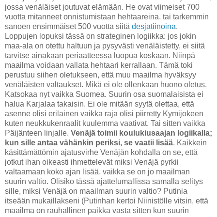
jossa venäläiset joutuvat elämään. He ovat viimeiset 700
vuotta mitanneet onnistumistaan hehtaareina, tai tarkemmin
sanoen ensimmäiset 500 vuotta siitä
desjatiinoina
.
Loppujen lopuksi tässä on strateginen logiikka: jos jokin
maa-ala on otettu haltuun ja pysyvästi venäläistetty, ei siitä
tarvitse ainakaan periaatteessa luopua koskaan. Niinpä
maailma voidaan vallata hehtaari kerrallaan. Tämä toki
perustuu siihen oletukseen, että muu maailma hyväksyy
venäläisten valtaukset. Mikä ei ole ollenkaan huono oletus.
Katsokaa nyt vaikka Suomea. Suurin osa suomalaisista ei
halua Karjalaa takaisin. Ei ole mitään syytä olettaa, että
asenne olisi erilainen vaikka raja olisi piirretty Kymijokeen
kuten neukkukenraalit kuulemma vaativat. Tai sitten vaikka
Päijänteen linjalle.
Venäjä toimii koulukiusaajan logiikalla;
kun sille antaa vähänkin periksi, se vaatii lisää
. Kaikkein
käsittämättömin ajatusvirhe Venäjän kohdalla on se, että
jotkut ihan oikeasti ihmettelevät miksi Venäjä pyrkii
valtaamaan koko ajan lisää, vaikka se on jo maailman
suurin valtio. Olisiko tässä ajattelumallissa samalla selitys
sille, miksi Venäjä on maailman suurin valtio? Putinia
itseään mukaillakseni (Putinhan kertoi Niinistölle vitsin, että
maailma on rauhallinen paikka vasta sitten kun suurin