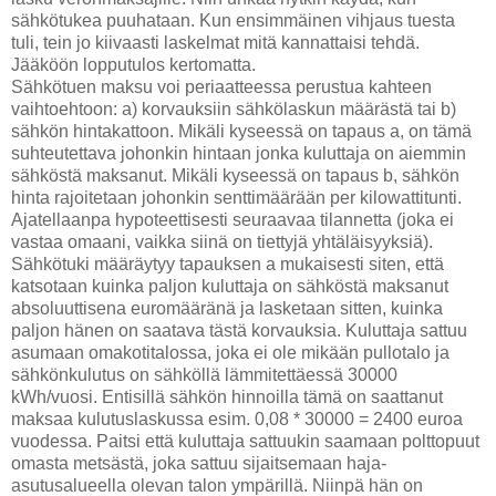
sähkötukea puuhataan. Kun ensimmäinen vihjaus tuesta
tuli, tein jo kiivaasti laskelmat mitä kannattaisi tehdä.
Jääköön lopputulos kertomatta.
Sähkötuen maksu voi periaatteessa perustua kahteen
vaihtoehtoon: a) korvauksiin sähkölaskun määrästä tai b)
sähkön hintakattoon. Mikäli kyseessä on tapaus a, on tämä
suhteutettava johonkin hintaan jonka kuluttaja on aiemmin
sähköstä maksanut. Mikäli kyseessä on tapaus b, sähkön
hinta rajoitetaan johonkin senttimäärään per kilowattitunti.
Ajatellaanpa hypoteettisesti seuraavaa tilannetta (joka ei
vastaa omaani, vaikka siinä on tiettyjä yhtäläisyyksiä).
Sähkötuki määräytyy tapauksen a mukaisesti siten, että
katsotaan kuinka paljon kuluttaja on sähköstä maksanut
absoluuttisena euromääränä ja lasketaan sitten, kuinka
paljon hänen on saatava tästä korvauksia. Kuluttaja sattuu
asumaan omakotitalossa, joka ei ole mikään pullotalo ja
sähkönkulutus on sähköllä lämmitettäessä 30000
kWh/vuosi. Entisillä sähkön hinnoilla tämä on saattanut
maksaa kulutuslaskussa esim. 0,08 * 30000 = 2400 euroa
vuodessa. Paitsi että kuluttaja sattuukin saamaan polttopuut
omasta metsästä, joka sattuu sijaitsemaan haja-
asutusalueella olevan talon ympärillä. Niinpä hän on