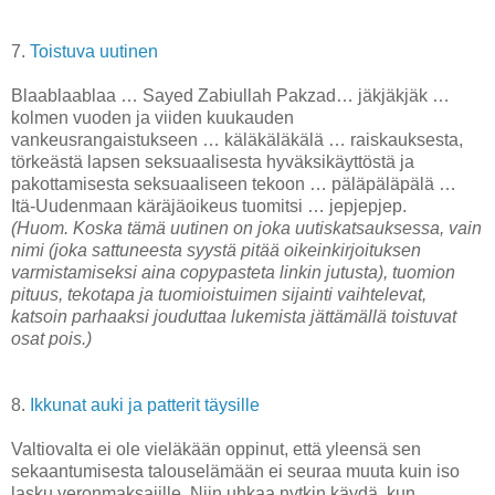
7.
Toistuva uutinen
Blaablaablaa … Sayed Zabiullah Pakzad… jäkjäkjäk …
kolmen vuoden ja viiden kuukauden
vankeusrangaistukseen … käläkäläkälä … raiskauksesta,
törkeästä lapsen seksuaalisesta hyväksikäyttöstä ja
pakottamisesta seksuaaliseen tekoon … päläpäläpälä …
Itä-Uudenmaan käräjäoikeus tuomitsi … jepjepjep.
(Huom. Koska tämä uutinen on joka uutiskatsauksessa, vain
nimi (joka sattuneesta syystä pitää oikeinkirjoituksen
varmistamiseksi aina copypasteta linkin jutusta), tuomion
pituus, tekotapa ja tuomioistuimen sijainti vaihtelevat,
katsoin parhaaksi jouduttaa lukemista jättämällä toistuvat
osat pois.)
8.
Ikkunat auki ja patterit täysille
Valtiovalta ei ole vieläkään oppinut, että yleensä sen
sekaantumisesta talouselämään ei seuraa muuta kuin iso
lasku veronmaksajille. Niin uhkaa nytkin käydä, kun