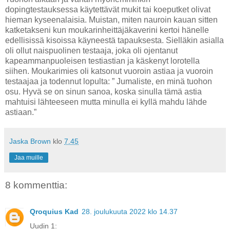
dopingtestauksessa käytettävät mukit tai koeputket olivat
hieman kyseenalaisia. Muistan, miten nauroin kauan sitten
katketakseni kun moukarinheittäjäkaverini kertoi hänelle
edellisissä kisoissa käyneestä tapauksesta. Sielläkin asialla
oli ollut naispuolinen testaaja, joka oli ojentanut
kapeammanpuoleisen testiastian ja käskenyt lorotella
siihen. Moukarimies oli katsonut vuoroin astiaa ja vuoroin
testaajaa ja todennut lopulta: ” Jumaliste, en minä tuohon
osu. Hyvä se on sinun sanoa, koska sinulla tämä astia
mahtuisi lähteeseen mutta minulla ei kyllä mahdu lähde
astiaan.”
Jaska Brown
klo
7.45
Jaa muille
8 kommenttia:
Qroquius Kad
28. joulukuuta 2022 klo 14.37
Uudin 1: