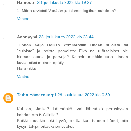
Ha-nostri
28. joulukuuta 2022 klo 19.27
1. Miten arvioisit Venäjän ja islamin logiikan suhdetta?
Vastaa
Anonyymi
28. joulukuuta 2022 klo 23.44
Tuohon Veijo Hoikan kommenttiin Lindan suloista tai
"suloista" ja noista pomoista: Eikö ne ruåtsalaiset ole
hieman outoja ja pervoja? Katsoin minäkin tuon Lindan
kuvia, siksi moinen epäily.
Huru-ukko
Vastaa
Terho Hämeenkorpi
29. joulukuuta 2022 klo 0.39
Kui on, Jaska? Lähetänkö, vai lähetätkö perushyvän
kohdan nro 6 Willelle?
Kaikki muutkin toki hyviä, mutta kun tunnen hänet, niin
kysyn tekijänoikeuksien vuoksi...