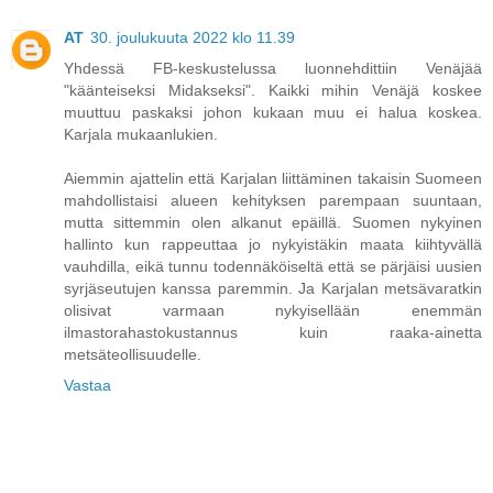
AT
30. joulukuuta 2022 klo 11.39
Yhdessä FB-keskustelussa luonnehdittiin Venäjää
"käänteiseksi Midakseksi". Kaikki mihin Venäjä koskee
muuttuu paskaksi johon kukaan muu ei halua koskea.
Karjala mukaanlukien.
Aiemmin ajattelin että Karjalan liittäminen takaisin Suomeen
mahdollistaisi alueen kehityksen parempaan suuntaan,
mutta sittemmin olen alkanut epäillä. Suomen nykyinen
hallinto kun rappeuttaa jo nykyistäkin maata kiihtyvällä
vauhdilla, eikä tunnu todennäköiseltä että se pärjäisi uusien
syrjäseutujen kanssa paremmin. Ja Karjalan metsävaratkin
olisivat varmaan nykyisellään enemmän
ilmastorahastokustannus kuin raaka-ainetta
metsäteollisuudelle.
Vastaa