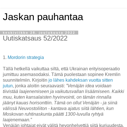
Jaskan pauhantaa
keskiviikko 28. joulukuuta 2022
Uutiskatsaus 52/2022
1.
Mordorin strategia
Tällä hetkellä vaikuttaa siltä, että Ukrainan erityisoperaatio
jumittuu asemasodaksi. Tämä puolestaan sopinee Kremlin
suunnitelmiin. Kirjoitin
jo lähes kahdeksan vuotta sitten
jutun
, jonka aloitin seuraavasti:
”Venäjän idea voidaan
tiivistää laajenemiseen ja vaikutusvallan lisäämiseen. Kaikki
muu, kuten kansalaisten hyvinvointi, on tämän rinnalla
jäänyt kauas horisonttiin. Tämä on ollut Venäjän - ja siinä
välissä Neuvostoliiton - kantava ajatus siitä lähtien, kun
Moskovan ruhtinaskunta päätti 1300-luvulla ryhtyä
laajenemaan.”
Venäjän johtajat eivät välitä hevonhelvettiä siitä kurjuudesta,