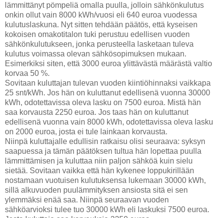
lämmittänyt pömpeliä omalla puulla, jolloin sähkönkulutus
onkin ollut vain 8000 kWh/vuosi eli 640 euroa vuodessa
kulutuslaskuna. Nyt sitten tehdään päätös, että kyseisen
kokoisen omakotitalon tuki perustuu edellisen vuoden
sähkönkulutukseen, jonka perusteella lasketaan tuleva
kulutus voimassa olevan sähkösopimuksen mukaan.
Esimerkiksi siten, että 3000 euroa ylittävästä määrästä valtio
korvaa 50 %.
Sovitaan kuluttajan tulevan vuoden kiintiöhinnaksi vaikkapa
25 snt/kWh. Jos hän on kuluttanut edellisenä vuonna 30000
kWh, odotettavissa oleva lasku on 7500 euroa. Mistä hän
saa korvausta 2250 euroa. Jos taas hän on kuluttanut
edellisenä vuonna vain 8000 kWh, odotettavissa oleva lasku
on 2000 euroa, josta ei tule lainkaan korvausta.
Niinpä kuluttajalle edullisin ratkaisu olisi seuraava: syksyn
saapuessa ja tämän päätöksen tultua hän lopettaa puulla
lämmittämisen ja kuluttaa niin paljon sähköä kuin sielu
sietää. Sovitaan vaikka että hän kykenee loppukirillään
nostamaan vuotuisen kulutuksensa lukemaan 30000 kWh,
sillä alkuvuoden puulämmityksen ansiosta sitä ei sen
ylemmäksi enää saa. Niinpä seuraavan vuoden
sähköarvioksi tulee tuo 30000 kWh eli laskuksi 7500 euroa.