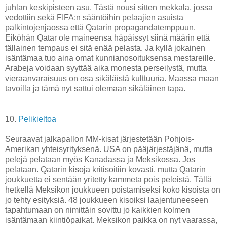
juhlan keskipisteen asu. Tästä nousi sitten mekkala, jossa
vedottiin sekä FIFA:n sääntöihin pelaajien asuista
palkintojenjaossa että Qatarin propagandatemppuun.
Eiköhän Qatar ole maineensa häpäissyt siinä määrin että
tällainen tempaus ei sitä enää pelasta. Ja kyllä jokainen
isäntämaa tuo aina omat kunnianosoituksensa mestareille.
Arabeja voidaan syyttää aika monesta perseilystä, mutta
vieraanvaraisuus on osa sikäläistä kulttuuria. Maassa maan
tavoilla ja tämä nyt sattui olemaan sikäläinen tapa.
10.
Pelikieltoa
Seuraavat jalkapallon MM-kisat järjestetään Pohjois-
Amerikan yhteisyrityksenä. USA on pääjärjestäjänä, mutta
pelejä pelataan myös Kanadassa ja Meksikossa. Jos
pelataan. Qatarin kisoja kritisoitiin kovasti, mutta Qatarin
joukkuetta ei sentään yritetty kammeta pois peleistä. Tällä
hetkellä Meksikon joukkueen poistamiseksi koko kisoista on
jo tehty esityksiä. 48 joukkueen kisoiksi laajentuneeseen
tapahtumaan on nimittäin sovittu jo kaikkien kolmen
isäntämaan kiintiöpaikat. Meksikon paikka on nyt vaarassa,