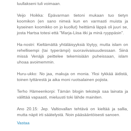
luullakseni tuli voimaan.
Veijo Hoikka: Epävarman tietoni mukaan tuo tietyn
koomikon (en sano nimeä kun en varmasti muista ja
kyseinen koomikko on jo kuollut) heittämä läppä oli juuri se,
josta Hartsa totesi että "Marja-Liisa itki ja minä ryyppäsin".
Ha-nostri: Kieltämättä yhtäläisyyksiä löytyy, mutta islam on
rehellisempi (tai typerämpi) suoraviivaisuudessaan. Siinä
missä Venäjä peittelee tekemisiään puheissaan, islam
uhoaa avoimemmin.
Huru-ukko: No jaa, makuja on monia. Yksi tykkää äidistä,
toinen tyttärestä ja aika moni ruotsalainen pojista.
Terho Hämeenkorpi: Tämän blogin tekstejä saa lainata ja
välittää vapaasti, mieluusti toki lähde mainiten.
Ano 20.15: Jep. Valtiovallan tehtävä on kieltää ja sallia,
mutta näpit irti säätelystä. Noin pääsääntöisesti sanoen.
Vastaa