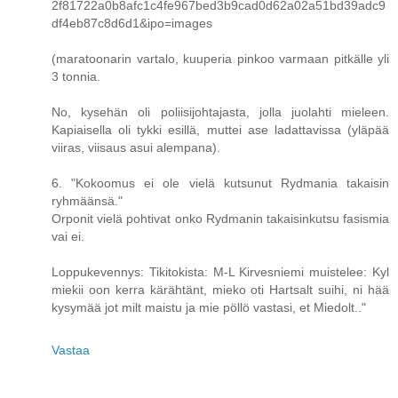
2f81722a0b8afc1c4fe967bed3b9cad0d62a02a51bd39adc9
df4eb87c8d6d1&ipo=images
(maratoonarin vartalo, kuuperia pinkoo varmaan pitkälle yli
3 tonnia.
No, kysehän oli poliisijohtajasta, jolla juolahti mieleen.
Kapiaisella oli tykki esillä, muttei ase ladattavissa (yläpää
viiras, viisaus asui alempana).
6. "Kokoomus ei ole vielä kutsunut Rydmania takaisin
ryhmäänsä."
Orponit vielä pohtivat onko Rydmanin takaisinkutsu fasismia
vai ei.
Loppukevennys: Tikitokista: M-L Kirvesniemi muistelee: Kyl
miekii oon kerra kärähtänt, mieko oti Hartsalt suihi, ni hää
kysymää jot milt maistu ja mie pöllö vastasi, et Miedolt.."
Vastaa