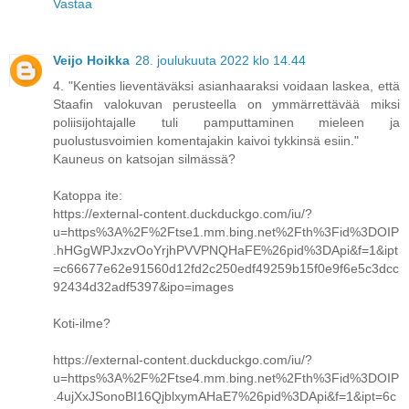
Vastaa
Veijo Hoikka
28. joulukuuta 2022 klo 14.44
4. "Kenties lieventäväksi asianhaaraksi voidaan laskea, että
Staafin valokuvan perusteella on ymmärrettävää miksi
poliisijohtajalle tuli pamputtaminen mieleen ja
puolustusvoimien komentajakin kaivoi tykkinsä esiin."
Kauneus on katsojan silmässä?
Katoppa ite:
https://external-content.duckduckgo.com/iu/?
u=https%3A%2F%2Ftse1.mm.bing.net%2Fth%3Fid%3DOIP
.hHGgWPJxzvOoYrjhPVVPNQHaFE%26pid%3DApi&f=1&ipt
=c66677e62e91560d12fd2c250edf49259b15f0e9f6e5c3dcc
92434d32adf5397&ipo=images
Koti-ilme?
https://external-content.duckduckgo.com/iu/?
u=https%3A%2F%2Ftse4.mm.bing.net%2Fth%3Fid%3DOIP
.4ujXxJSonoBI16QjblxymAHaE7%26pid%3DApi&f=1&ipt=6c