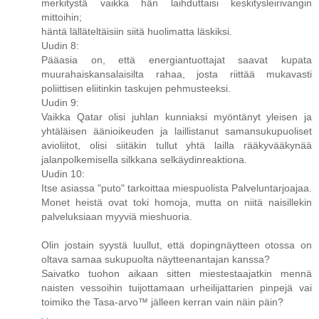
merkitystä vaikka hän laihduttaisi keskitysleirivangin
mittoihin;
häntä lälläteltäisiin siitä huolimatta läskiksi.
Uudin 8:
Pääasia on, että energiantuottajat saavat kupata
muurahaiskansalaisilta rahaa, josta riittää mukavasti
poliittisen eliitinkin taskujen pehmusteeksi.
Uudin 9:
Vaikka Qatar olisi juhlan kunniaksi myöntänyt yleisen ja
yhtäläisen äänioikeuden ja laillistanut samansukupuoliset
avioliitot, olisi siitäkin tullut yhtä lailla rääkyvääkynää
jalanpolkemisella silkkana selkäydinreaktiona.
Uudin 10:
Itse asiassa "puto" tarkoittaa miespuolista Palveluntarjoajaa.
Monet heistä ovat toki homoja, mutta on niitä naisillekin
palveluksiaan myyviä mieshuoria.
Olin jostain syystä luullut, että dopingnäytteen otossa on
oltava samaa sukupuolta näytteenantajan kanssa?
Saivatko tuohon aikaan sitten miestestaajatkin mennä
naisten vessoihin tuijottamaan urheilijattarien pinpejä vai
toimiko the Tasa-arvo™ jälleen kerran vain näin päin?