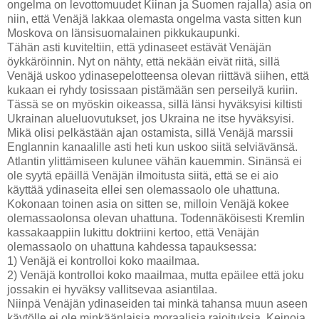
ongelma on levottomuudet Kiinan ja Suomen rajalla) asia on
niin, että Venäjä lakkaa olemasta ongelma vasta sitten kun
Moskova on länsisuomalainen pikkukaupunki.
Tähän asti kuviteltiin, että ydinaseet estävät Venäjän
öykkäröinnin. Nyt on nähty, että nekään eivät riitä, sillä
Venäjä uskoo ydinasepelotteensa olevan riittävä siihen, että
kukaan ei ryhdy tosissaan pistämään sen perseilyä kuriin.
Tässä se on myöskin oikeassa, sillä länsi hyväksyisi kiltisti
Ukrainan alueluovutukset, jos Ukraina ne itse hyväksyisi.
Mikä olisi pelkästään ajan ostamista, sillä Venäjä marssii
Englannin kanaalille asti heti kun uskoo siitä selviävänsä.
Atlantin ylittämiseen kulunee vähän kauemmin. Sinänsä ei
ole syytä epäillä Venäjän ilmoitusta siitä, että se ei aio
käyttää ydinaseita ellei sen olemassaolo ole uhattuna.
Kokonaan toinen asia on sitten se, milloin Venäjä kokee
olemassaolonsa olevan uhattuna. Todennäköisesti Kremlin
kassakaappiin lukittu doktriini kertoo, että Venäjän
olemassaolo on uhattuna kahdessa tapauksessa:
1) Venäjä ei kontrolloi koko maailmaa.
2) Venäjä kontrolloi koko maailmaa, mutta epäilee että joku
jossakin ei hyväksy vallitsevaa asiantilaa.
Niinpä Venäjän ydinaseiden tai minkä tahansa muun aseen
käytölle ei ole minkäänlaisia moraalisia rajoituksia. Keinoja