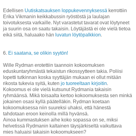
Edellisen
Uutiskatsauksen loppukevennyksessä
kerrottiin
Erika Vikmanin keikkabussin ryöstöstä ja laulajan
toivotuksesta varkaille. Nyt varastetut tavarat ovat löytyneet
ja suurin osa on saatu takaisin. Löytäjästä ei ole vielä tietoa
eikä siitä, haluaako hän
luvatun löytöpalkkion
.
6.
Ei saatana, se olikin syytön!
Wille Rydman erotettiin taannoin kokoomuksen
eduskuntaryhmästä tekaistun rikossyytteen takia. Poliisi
lopetti tutkinnan koska syyttäjän mukaan ei ollut mitään
rikosta tukevia syitä, kuten
jo tuoreeltaan kirjoitin
.
Kokoomus ei ole vielä kutsunut Rydmania takaisin
ryhmäänsä. Mikä toisaalta kertoo kokoomuksesta sen minkä
jokainen osasi kyllä päätelläkin. Rydman koetaan
kokoomuksessa niin suureksi uhaksi, että hänestä
tahdotaan eroon keinolla millä hyvänsä.
Ainoa kummastuksen aihe koko sopassa on se, miksi
helvetissä Rydmanin kaltainen täysjärkiseltä vaikuttava
mies haluaisi takaisin kokoomukseen?