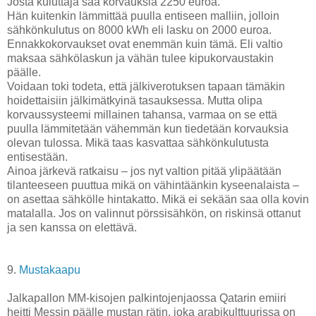
Josta kuluttaja saa korvauksia 2250 euroa.
Hän kuitenkin lämmittää puulla entiseen malliin, jolloin
sähkönkulutus on 8000 kWh eli lasku on 2000 euroa.
Ennakkokorvaukset ovat enemmän kuin tämä. Eli valtio
maksaa sähkölaskun ja vähän tulee kipukorvaustakin
päälle.
Voidaan toki todeta, että jälkiverotuksen tapaan tämäkin
hoidettaisiin jälkimätkyinä tasauksessa. Mutta olipa
korvaussysteemi millainen tahansa, varmaa on se että
puulla lämmitetään vähemmän kun tiedetään korvauksia
olevan tulossa. Mikä taas kasvattaa sähkönkulutusta
entisestään.
Ainoa järkevä ratkaisu – jos nyt valtion pitää ylipäätään
tilanteeseen puuttua mikä on vähintäänkin kyseenalaista –
on asettaa sähkölle hintakatto. Mikä ei sekään saa olla kovin
matalalla. Jos on valinnut pörssisähkön, on riskinsä ottanut
ja sen kanssa on elettävä.
9.
Mustakaapu
Jalkapallon MM-kisojen palkintojenjaossa Qatarin emiiri
heitti Messin päälle mustan rätin, joka arabikulttuurissa on