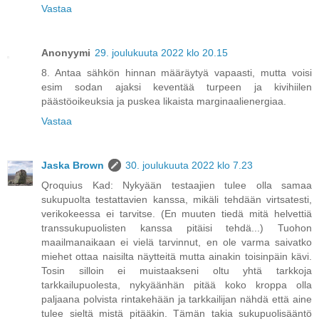
Vastaa
Anonyymi
29. joulukuuta 2022 klo 20.15
8. Antaa sähkön hinnan määräytyä vapaasti, mutta voisi
esim sodan ajaksi keventää turpeen ja kivihiilen
päästöoikeuksia ja puskea likaista marginaalienergiaa.
Vastaa
Jaska Brown
30. joulukuuta 2022 klo 7.23
Qroquius Kad: Nykyään testaajien tulee olla samaa
sukupuolta testattavien kanssa, mikäli tehdään virtsatesti,
verikokeessa ei tarvitse. (En muuten tiedä mitä helvettiä
transsukupuolisten kanssa pitäisi tehdä...) Tuohon
maailmanaikaan ei vielä tarvinnut, en ole varma saivatko
miehet ottaa naisilta näytteitä mutta ainakin toisinpäin kävi.
Tosin silloin ei muistaakseni oltu yhtä tarkkoja
tarkkailupuolesta, nykyäänhän pitää koko kroppa olla
paljaana polvista rintakehään ja tarkkailijan nähdä että aine
tulee sieltä mistä pitääkin. Tämän takia sukupuolisääntö