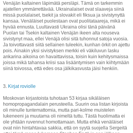
Venäjän kaltainen läpimätä persläpi. Tämä on tarkemmin
ajatellen ymmärrettävää. Ukrainalaiset ovat slaaveja siinä
missä puolalaiset, tsekit ja slovakit eli fiksua ja sivistynyttä
kansaa. Venäläiset puolestaan ovat puolitataareja, mikä ei
hyvää ennusta. Luultavasti Ukraina olisi tänä päivänä
Puolan tai Tsekin kaltainen Venäjän ikeen alta nouseva
sivistynyt maa, ellei Venäjä olisi sitä tuhonnut satoja vuosia.
Ja toivottavasti siitä sellainen tuleekin, kunhan örkit on ajettu
pois. Ainakin yksi sivistyksen merkki eli väkiluvun lasku
ankarina aikoina on havaittavissa, toisin kuin kehitysmaissa
joissa mikä tahansa kriisi saa lisääntymisen vain kiihtymään
siinä toivossa, että edes osa jälkikasvusta jäisi henkiin.
3.
Kirjat roviolle
Moskovan kirjastoista tuhotaan 53 kirjaa sikäläisen
homopropagandalain perusteella. Suurin osa listan kirjoista
oli minulle tuntemattomia, mutta pari-kolme muistelen
lukeneeni ja muutama oli nimeltä tuttu. Tästä huolimatta ei
ole yhtään ruvennut homottamaan. Mutta ehkä venäläiset
ovat niin hintahtavaa sakkia, että on syytä suojella Sergeitä