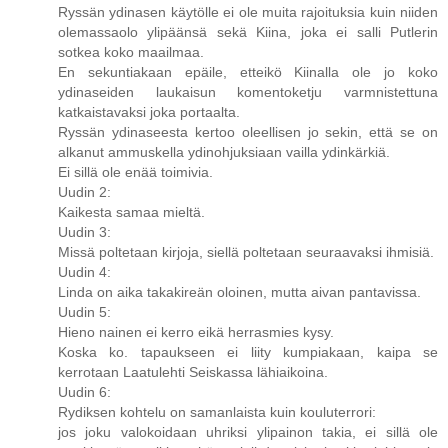
Ryssän ydinasen käytölle ei ole muita rajoituksia kuin niiden
olemassaolo ylipäänsä sekä Kiina, joka ei salli Putlerin
sotkea koko maailmaa.
En sekuntiakaan epäile, etteikö Kiinalla ole jo koko
ydinaseiden laukaisun komentoketju varmnistettuna
katkaistavaksi joka portaalta.
Ryssän ydinaseesta kertoo oleellisen jo sekin, että se on
alkanut ammuskella ydinohjuksiaan vailla ydinkärkiä.
Ei sillä ole enää toimivia.
Uudin 2:
Kaikesta samaa mieltä.
Uudin 3:
Missä poltetaan kirjoja, siellä poltetaan seuraavaksi ihmisiä.
Uudin 4:
Linda on aika takakireän oloinen, mutta aivan pantavissa.
Uudin 5:
Hieno nainen ei kerro eikä herrasmies kysy.
Koska ko. tapaukseen ei liity kumpiakaan, kaipa se
kerrotaan Laatulehti Seiskassa lähiaikoina.
Uudin 6:
Rydiksen kohtelu on samanlaista kuin kouluterrori:
jos joku valokoidaan uhriksi ylipainon takia, ei sillä ole