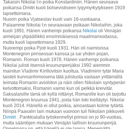
Takaisin Nikolai I:n poika Konstantiniin. Hänen seuraava
poikansa Dmitri kuoli bolsevistiseen lyijymyrkytykseen 1919
lapsettomana.
Nuorin poika Vjatseslav kuoli vain 16-vuotiaana.
Palaamme Nikolai I:n seuraavaan poikaan Nikolaihin, joka
kuoli 1891. Hänen vanhempi poikansa
Nikolai
oli Venäjän
armeijan ylipäällikkö ensimmäisessä maailmansodassa,
mutta kuoli lapsettomana 1929.
Nuorempi poika Pjotr kuoli 1931. Hän oli naimisissa
Montenegron prinsessan kanssa ja sai yhden pojan,
Romanin. Roman kuoli 1978. Hänen vanhempi poikansa
Nikolai julisti itsensä kruununperijäksi 1992 aiemmin
mainitun Vladimir Kirillovitsin kuoltua. Vladimirin tytär Maria
taisteli kunnianhimoisena tätä julistusta vastaan yrittämällä
leimata Romanin avioliiton ja näin ollen Nikolain syntyperän
kelvottomaksi, Romanin vaimo kun oli pelkkä kreivitär.
Saksalaisille tämä oli kyllä riittänyt, Romanille kun oli tarjottu
Montenegron kruunua 1941, josta hän toki kieltäytyi. Nikolai
kuoli 2014. Hänellä ei ollut poikia, ainoastaan kolme tytärtä.
Niinpä Paavalin lain mukaan vuoroon tuli Nikolain pikkuveli
Dimitri
. Pankkialalla työskennellyt prinssi on jo 90-vuotias,
mutta sääntöjen mukaan Venäjän laillisin kruununperijä.
Ongelmana on, että hänellä ei ole lapsia. Menemättä