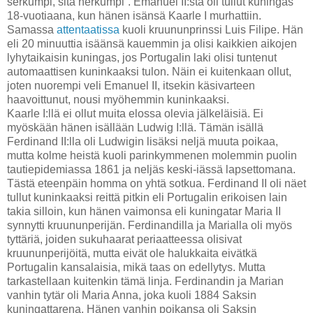
serkumpi, sitä herkumpi”. Emanuel II:sta oli tullut kuningas
18-vuotiaana, kun hänen isänsä Kaarle I murhattiin.
Samassa
attentaatissa
kuoli kruununprinssi Luis Filipe. Hän
eli 20 minuuttia isäänsä kauemmin ja olisi kaikkien aikojen
lyhytaikaisin kuningas, jos Portugalin laki olisi tuntenut
automaattisen kuninkaaksi tulon. Näin ei kuitenkaan ollut,
joten nuorempi veli Emanuel II, itsekin käsivarteen
haavoittunut, nousi myöhemmin kuninkaaksi.
Kaarle I:llä ei ollut muita elossa olevia jälkeläisiä. Ei
myöskään hänen isällään Ludwig I:llä. Tämän isällä
Ferdinand II:lla oli Ludwigin lisäksi neljä muuta poikaa,
mutta kolme heistä kuoli parinkymmenen molemmin puolin
tautiepidemiassa 1861 ja neljäs keski-iässä lapsettomana.
Tästä eteenpäin homma on yhtä sotkua. Ferdinand II oli näet
tullut kuninkaaksi reittä pitkin eli Portugalin erikoisen lain
takia silloin, kun hänen vaimonsa eli kuningatar Maria II
synnytti kruununperijän. Ferdinandilla ja Marialla oli myös
tyttäriä, joiden sukuhaarat periaatteessa olisivat
kruununperijöitä, mutta eivät ole halukkaita eivätkä
Portugalin kansalaisia, mikä taas on edellytys. Mutta
tarkastellaan kuitenkin tämä linja. Ferdinandin ja Marian
vanhin tytär oli Maria Anna, joka kuoli 1884 Saksin
kuningattarena. Hänen vanhin poikansa oli Saksin