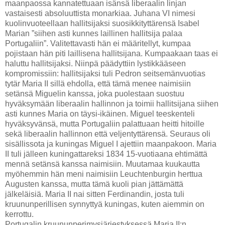
maanpaossa kannatettuaan isänsä liberaalin linjan
vastaisesti absoluuttista monarkiaa. Juhana VI nimesi
kuolinvuoteellaan hallitsijaksi suosikkityttärensä Isabel
Marian ”siihen asti kunnes laillinen hallitsija palaa
Portugaliin”. Valitettavasti hän ei määritellyt, kumpaa
pojistaan hän piti laillisena hallitsijana. Kumpaakaan taas ei
haluttu hallitsijaksi. Niinpä päädyttiin lystikkääseen
kompromissiin: hallitsijaksi tuli Pedron seitsemänvuotias
tytär Maria II sillä ehdolla, että tämä menee naimisiin
setänsä Miguelin kanssa, joka puolestaan suostuu
hyväksymään liberaalin hallinnon ja toimii hallitsijana siihen
asti kunnes Maria on täysi-ikäinen. Miguel teeskenteli
hyväksyvänsä, mutta Portugaliin palattuaan heitti hitoille
sekä liberaalin hallinnon että veljentyttärensä. Seuraus oli
sisällissota ja kuningas Miguel I ajettiin maanpakoon. Maria
II tuli jälleen kuningattareksi 1834 15-vuotiaana ehtimättä
mennä setänsä kanssa naimisiin. Muutamaa kuukautta
myöhemmin hän meni naimisiin Leuchtenburgin herttua
Augusten kanssa, mutta tämä kuoli pian jättämättä
jälkeläisiä. Maria II nai sitten Ferdinandin, josta tuli
kruununperillisen synnyttyä kuningas, kuten aiemmin on
kerrottu.
Portugalin kruununperimysjärjestyksessä Maria II:n