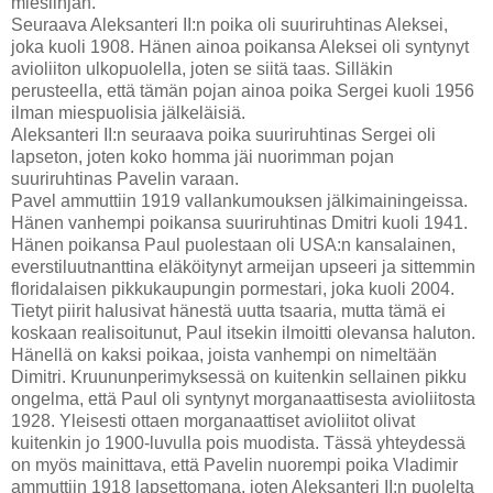
mieslinjan.
Seuraava Aleksanteri II:n poika oli suuriruhtinas Aleksei,
joka kuoli 1908. Hänen ainoa poikansa Aleksei oli syntynyt
avioliiton ulkopuolella, joten se siitä taas. Silläkin
perusteella, että tämän pojan ainoa poika Sergei kuoli 1956
ilman miespuolisia jälkeläisiä.
Aleksanteri II:n seuraava poika suuriruhtinas Sergei oli
lapseton, joten koko homma jäi nuorimman pojan
suuriruhtinas Pavelin varaan.
Pavel ammuttiin 1919 vallankumouksen jälkimainingeissa.
Hänen vanhempi poikansa suuriruhtinas Dmitri kuoli 1941.
Hänen poikansa Paul puolestaan oli USA:n kansalainen,
everstiluutnanttina eläköitynyt armeijan upseeri ja sittemmin
floridalaisen pikkukaupungin pormestari, joka kuoli 2004.
Tietyt piirit halusivat hänestä uutta tsaaria, mutta tämä ei
koskaan realisoitunut, Paul itsekin ilmoitti olevansa haluton.
Hänellä on kaksi poikaa, joista vanhempi on nimeltään
Dimitri. Kruununperimyksessä on kuitenkin sellainen pikku
ongelma, että Paul oli syntynyt morganaattisesta avioliitosta
1928. Yleisesti ottaen morganaattiset avioliitot olivat
kuitenkin jo 1900-luvulla pois muodista. Tässä yhteydessä
on myös mainittava, että Pavelin nuorempi poika Vladimir
ammuttiin 1918 lapsettomana, joten Aleksanteri II:n puolelta