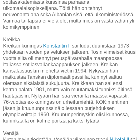
sotilasakatemiasta kurssinsa parhaana
ulkomaalaisopiskelijana. Töitä hän on tehnyt
neuvonantajana sekä Albanian sisä- että ulkoministeriössä.
Vaimoa tai lapsia ei vielä ole, mutta mies on vasta vähän yli
kolmikymppinen.
Kreikka
Kreikan kuningas
Konstantin II
sai fudut duunistaan 1973
yhdeksän vuoden palveluksen jälkeen. Tosin viimeiset kuusi
vuotta siitä oli mennyt peruspäivärahalla maanpaossa
Italiassa sotilasvallankaappauksen jälkeen. Kreikan
kansalaisuuskin mieheltä vietiin 1994. Nykyään hän
matkustaa Tanskan diplomaattipassilla, kun nyt sattuu
olemaan sikäläistä sukujuurta. Kreikkaan hän sai ensi
kerran palata 1981, mutta vain muutamaksi tunniksi äitinsä
hautajaisiin. Nykyään hän saa vierailla maassa vapaasti.
76-vuotias ex-kuningas on urheilumiehiä, KOK:n entinen
jäsen ja kruununprinssinä ollessaan purjehduksen
olympiavoittaja 1960. Kruununperimyskin olisi kunnossa,
kuninkaalla on kolme poikaa ja kaksi tytärtä.
Venäjä
Kuten hyvin tiedetään, Venäjän viimeinen tsaari
Nikolai II
sai