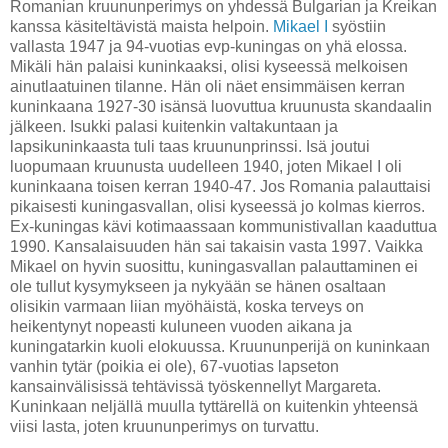
Romanian kruununperimys on yhdessä Bulgarian ja Kreikan
kanssa käsiteltävistä maista helpoin.
Mikael I
syöstiin
vallasta 1947 ja 94-vuotias evp-kuningas on yhä elossa.
Mikäli hän palaisi kuninkaaksi, olisi kyseessä melkoisen
ainutlaatuinen tilanne. Hän oli näet ensimmäisen kerran
kuninkaana 1927-30 isänsä luovuttua kruunusta skandaalin
jälkeen. Isukki palasi kuitenkin valtakuntaan ja
lapsikuninkaasta tuli taas kruununprinssi. Isä joutui
luopumaan kruunusta uudelleen 1940, joten Mikael I oli
kuninkaana toisen kerran 1940-47. Jos Romania palauttaisi
pikaisesti kuningasvallan, olisi kyseessä jo kolmas kierros.
Ex-kuningas kävi kotimaassaan kommunistivallan kaaduttua
1990. Kansalaisuuden hän sai takaisin vasta 1997. Vaikka
Mikael on hyvin suosittu, kuningasvallan palauttaminen ei
ole tullut kysymykseen ja nykyään se hänen osaltaan
olisikin varmaan liian myöhäistä, koska terveys on
heikentynyt nopeasti kuluneen vuoden aikana ja
kuningatarkin kuoli elokuussa. Kruununperijä on kuninkaan
vanhin tytär (poikia ei ole), 67-vuotias lapseton
kansainvälisissä tehtävissä työskennellyt Margareta.
Kuninkaan neljällä muulla tyttärellä on kuitenkin yhteensä
viisi lasta, joten kruununperimys on turvattu.