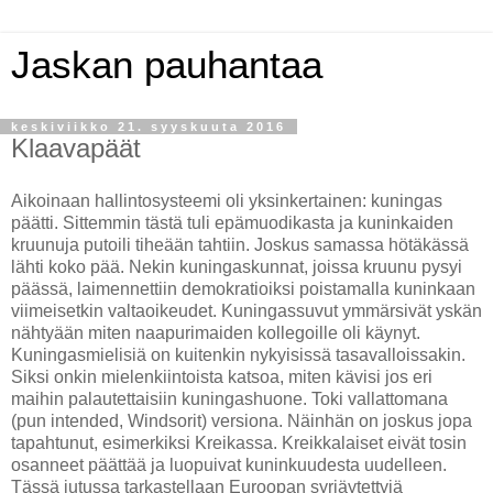
Jaskan pauhantaa
keskiviikko 21. syyskuuta 2016
Klaavapäät
Aikoinaan hallintosysteemi oli yksinkertainen: kuningas
päätti. Sittemmin tästä tuli epämuodikasta ja kuninkaiden
kruunuja putoili tiheään tahtiin. Joskus samassa hötäkässä
lähti koko pää. Nekin kuningaskunnat, joissa kruunu pysyi
päässä, laimennettiin demokratioiksi poistamalla kuninkaan
viimeisetkin valtaoikeudet. Kuningassuvut ymmärsivät yskän
nähtyään miten naapurimaiden kollegoille oli käynyt.
Kuningasmielisiä on kuitenkin nykyisissä tasavalloissakin.
Siksi onkin mielenkiintoista katsoa, miten kävisi jos eri
maihin palautettaisiin kuningashuone. Toki vallattomana
(pun intended, Windsorit) versiona. Näinhän on joskus jopa
tapahtunut, esimerkiksi Kreikassa. Kreikkalaiset eivät tosin
osanneet päättää ja luopuivat kuninkuudesta uudelleen.
Tässä jutussa tarkastellaan Euroopan syrjäytettyjä