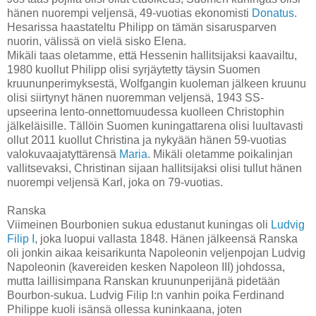
hänen nuorempi veljensä, 49-vuotias ekonomisti
Donatus
.
Hesarissa haastateltu Philipp on tämän sisarusparven
nuorin, välissä on vielä sisko Elena.
Mikäli taas oletamme, että Hessenin hallitsijaksi kaavailtu,
1980 kuollut Philipp olisi syrjäytetty täysin Suomen
kruununperimyksestä, Wolfgangin kuoleman jälkeen kruunu
olisi siirtynyt hänen nuoremman veljensä, 1943 SS-
upseerina lento-onnettomuudessa kuolleen Christophin
jälkeläisille. Tällöin Suomen kuningattarena olisi luultavasti
ollut 2011 kuollut Christina ja nykyään hänen 59-vuotias
valokuvaajatyttärensä
Maria
. Mikäli oletamme poikalinjan
vallitsevaksi, Christinan sijaan hallitsijaksi olisi tullut hänen
nuorempi veljensä Karl, joka on 79-vuotias.
Ranska
Viimeinen Bourbonien sukua edustanut kuningas oli
Ludvig
Filip I
, joka luopui vallasta 1848. Hänen jälkeensä Ranska
oli jonkin aikaa keisarikunta Napoleonin veljenpojan Ludvig
Napoleonin (kavereiden kesken Napoleon III) johdossa,
mutta laillisimpana Ranskan kruununperijänä pidetään
Bourbon-sukua. Ludvig Filip I:n vanhin poika Ferdinand
Philippe kuoli isänsä ollessa kuninkaana, joten