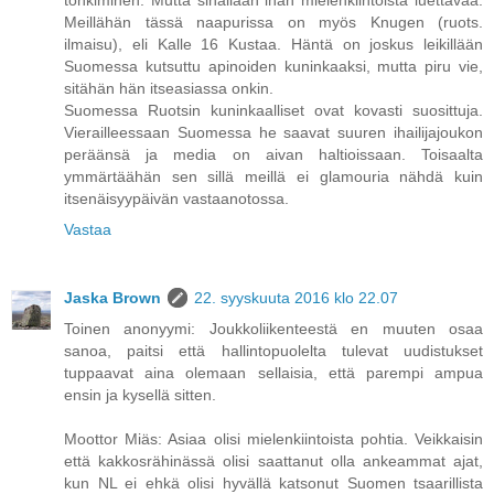
tonkiminen. Mutta sinällään ihan mielenkiintoista luettavaa.
Meillähän tässä naapurissa on myös Knugen (ruots.
ilmaisu), eli Kalle 16 Kustaa. Häntä on joskus leikillään
Suomessa kutsuttu apinoiden kuninkaaksi, mutta piru vie,
sitähän hän itseasiassa onkin.
Suomessa Ruotsin kuninkaalliset ovat kovasti suosittuja.
Vierailleessaan Suomessa he saavat suuren ihailijajoukon
peräänsä ja media on aivan haltioissaan. Toisaalta
ymmärtäähän sen sillä meillä ei glamouria nähdä kuin
itsenäisyypäivän vastaanotossa.
Vastaa
Jaska Brown
22. syyskuuta 2016 klo 22.07
Toinen anonyymi: Joukkoliikenteestä en muuten osaa
sanoa, paitsi että hallintopuolelta tulevat uudistukset
tuppaavat aina olemaan sellaisia, että parempi ampua
ensin ja kysellä sitten.
Moottor Miäs: Asiaa olisi mielenkiintoista pohtia. Veikkaisin
että kakkosrähinässä olisi saattanut olla ankeammat ajat,
kun NL ei ehkä olisi hyvällä katsonut Suomen tsaarillista