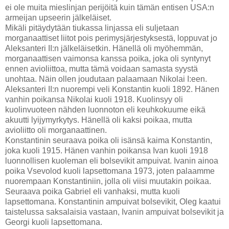
ei ole muita mieslinjan perijöitä kuin tämän entisen USA:n
armeijan upseerin jälkeläiset.
Mikäli pitäydytään tiukassa linjassa eli suljetaan
morganaattiset liitot pois perimysjärjestyksestä, loppuvat jo
Aleksanteri II:n jälkeläisetkin. Hänellä oli myöhemmän,
morganaattisen vaimonsa kanssa poika, joka oli syntynyt
ennen avioliittoa, mutta tämä voidaan samasta syystä
unohtaa. Näin ollen joudutaan palaamaan Nikolai I:een.
Aleksanteri II:n nuorempi veli Konstantin kuoli 1892. Hänen
vanhin poikansa Nikolai kuoli 1918. Kuolinsyy oli
kuolinvuoteen nähden luonnoton eli keuhkokuume eikä
akuutti lyijymyrkytys. Hänellä oli kaksi poikaa, mutta
avioliitto oli morganaattinen.
Konstantinin seuraava poika oli isänsä kaima Konstantin,
joka kuoli 1915. Hänen vanhin poikansa Ivan kuoli 1918
luonnollisen kuoleman eli bolsevikit ampuivat. Ivanin ainoa
poika Vsevolod kuoli lapsettomana 1973, joten palaamme
nuorempaan Konstantiniin, jolla oli viisi muutakin poikaa.
Seuraava poika Gabriel eli vanhaksi, mutta kuoli
lapsettomana. Konstantinin ampuivat bolsevikit, Oleg kaatui
taistelussa saksalaisia vastaan, Ivanin ampuivat bolsevikit ja
Georgi kuoli lapsettomana.