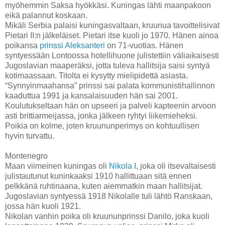
myöhemmin Saksa hyökkäsi. Kuningas lähti maanpakoon
eikä palannut koskaan.
Mikäli Serbia palaisi kuningasvaltaan, kruunua tavoittelisivat
Pietari II:n jälkeläiset. Pietari itse kuoli jo 1970. Hänen ainoa
poikansa
prinssi Aleksanteri
on 71-vuotias. Hänen
syntyessään Lontoossa hotellihuone julistettiin väliaikaisesti
Jugoslavian maaperäksi, jotta tuleva hallitsija saisi syntyä
kotimaassaan. Titolta ei kysytty mielipidettä asiasta.
“Synnyinmaahansa” prinssi sai palata kommunistihallinnon
kaaduttua 1991 ja kansalaisuuden hän sai 2001.
Koulutukseltaan hän on upseeri ja palveli kapteenin arvoon
asti brittiarmeijassa, jonka jälkeen ryhtyi liikemieheksi.
Poikia on kolme, joten kruununperimys on kohtuullisen
hyvin turvattu.
Montenegro
Maan viimeinen kuningas oli
Nikola I
, joka oli itsevaltaisesti
julistautunut kuninkaaksi 1910 hallittuaan sitä ennen
pelkkänä ruhtinaana, kuten aiemmatkin maan hallitsijat.
Jugoslavian syntyessä 1918 Nikolalle tuli lähtö Ranskaan,
jossa hän kuoli 1921.
Nikolan vanhin poika oli kruununprinssi Danilo, joka kuoli