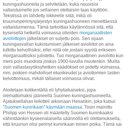
kuningashuoneita ja selvitetään, kuka nousisisi
valtaistuimelle jos sellainen otettaisiin taas käyttöön.
Tekstissä on lähdetty liikkeelle siitä, mikä oli
kruununperimysjärjestys kuningashuoneen menettäessä
valtaistuimensa. Tämä tarkoittaa käytännössä sitä, että
kyseisellä hetkellä voimassa olleiden
morganaattisten
avioliittojen
jälkeläiset on suljettu pois. Sen sijaan
kuningasvallan kukistumisen jälkeiset avioliitot on aina
tulkittu kelvollisiksi, ellei niitä ole jostain syystä erikseen
morganaattisiksi julistettu. Tuo morganaattinen avioliitto kun
meni pois muodista joskus 1900-luvulla muutenkin. Muilta
osin vallastasyöksyhetken säädökset on pidetty voimassa,
mm. poikien mahdolliset etuoikeudet ja aviottomien lasten
kelvottomuus, mikäli tällaiset voimassa olivat.
Aloitetaan kotikentällä eli lyhytaikaiseksi, jopa
olemattomaksi jääneellä Suomen kuningashuoneella.
Ajatuksellahan leikitteli aikoinaan Hesarikin, joka kutsui
”Suomen kuninkaan” käymään maassa
. Tosin mainittu
Philipp von Hessen oli määritelty Suomen kuninkaaksi
vähintäänkin kyseenalaisella säännöllä eli olettamuksella,
että kruunun olisi perinyt kuninkaan toinen poika. Tämä sai