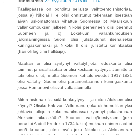
Ironmistress
22. syyskuuta 2016 klo 11.10
Täälläpäässä on pohdittu sellaista vaihtoehtoishistoriaa,
jossa a) Nikolai II ei olisi onnistunut tekemään itsestään
aivan uskomattoman vihattua Suomessa b) Maaliskuun
vallankumouksen jälkeen Nikolai perheineen olisi paennut
Suomeen ja c) Lokakuun vallankumouksen
jälkimainingeissa Suomi olisi julistautunut itsenäiseksi
kuningaskunnaksi ja Nikolai II olisi julistettu kuninkaaksi
(hän oli legitiimi hallitsija).
Maahan ei olisi syntynyt valtatyhjiötä, eduskunta olisi
toiminut ja sisällissotaa ei olisi koskaan syttynyt. Jännitteitä
toki olisi ollut, mutta Suomen kohtalonvuodet 1917-1921
olisi vältetty. Suomi olisi parlamentaarinen kuningaskunta
jossa Romanovit olisivat valtaistuimella.
Miten historia olisi siitä kehkeytynyt - ja miten Aleksein olisi
käynyt? Olisiko Erik von Willebrand (joka oli hemofilian yksi
johtavia tutkijoita koko maailmassa) kyennyt pelastamaan
Aleksein aikuisikään? Suomen valtiojärjestyksen (joka
perustui Aadolf Fredrikin 1734 lakiin) mukaan nainen saattoi
periä kruunun, joten myös joku Nikolain ja Aleksandran