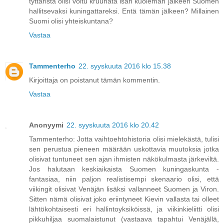
tyttäristä olisi voitu kruunata isän kuoleman jälkeen Suomen
hallitsevaksi kuningattareksi. Entä tämän jälkeen? Millainen
Suomi olisi yhteiskuntana?
Vastaa
Tammenterho
22. syyskuuta 2016 klo 15.38
Kirjoittaja on poistanut tämän kommentin.
Vastaa
Anonyymi
22. syyskuuta 2016 klo 20.42
Tammenterho: Jotta vaihtoehtohistoria olisi mielekästä, tulisi
sen perustua pieneen määrään uskottavia muutoksia jotka
olisivat tuntuneet sen ajan ihmisten näkökulmasta järkeviltä.
Jos halutaan keskiaikaista Suomen kuningaskunta -
fantasiaa, niin paljon realistisempi skenaario olisi, että
viikingit olisivat Venäjän lisäksi vallanneet Suomen ja Viron.
Sitten nämä olisivat joko eriintyneet Kievin vallasta tai olleet
lähtökohtaisesti eri hallintoyksiköissä, ja viikinkieliitti olisi
pikkuhiljaa suomalaistunut (vastaava tapahtui Venäjällä,