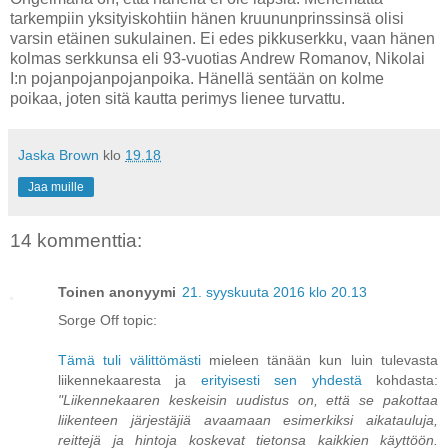
tarkempiin yksityiskohtiin hänen kruununprinssinsä olisi
varsin etäinen sukulainen. Ei edes pikkuserkku, vaan hänen
kolmas serkkunsa eli 93-vuotias Andrew Romanov, Nikolai
I:n pojanpojanpojanpoika. Hänellä sentään on kolme
poikaa, joten sitä kautta perimys lienee turvattu.
Jaska Brown
klo
19.18
Jaa muille
14 kommenttia:
Toinen anonyymi
21. syyskuuta 2016 klo 20.13
Sorge Off topic:
Tämä tuli välittömästi
mieleen tänään kun luin tulevasta
liikennekaaresta ja
erityisesti sen yhdestä
kohdasta:
"Liikennekaaren keskeisin uudistus on, että se pakottaa
liikenteen järjestäjiä avaamaan esimerkiksi aikatauluja,
reittejä ja hintoja koskevat tietonsa kaikkien käyttöön.