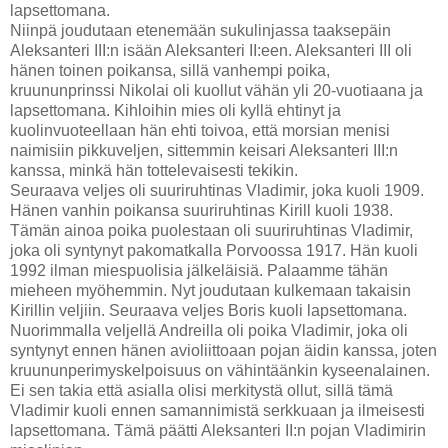
lapsettomana.
Niinpä joudutaan etenemään sukulinjassa taaksepäin
Aleksanteri III:n isään Aleksanteri II:een. Aleksanteri III oli
hänen toinen poikansa, sillä vanhempi poika,
kruununprinssi Nikolai oli kuollut vähän yli 20-vuotiaana ja
lapsettomana. Kihloihin mies oli kyllä ehtinyt ja
kuolinvuoteellaan hän ehti toivoa, että morsian menisi
naimisiin pikkuveljen, sittemmin keisari Aleksanteri III:n
kanssa, minkä hän tottelevaisesti tekikin.
Seuraava veljes oli suuriruhtinas Vladimir, joka kuoli 1909.
Hänen vanhin poikansa suuriruhtinas Kirill kuoli 1938.
Tämän ainoa poika puolestaan oli suuriruhtinas Vladimir,
joka oli syntynyt pakomatkalla Porvoossa 1917. Hän kuoli
1992 ilman miespuolisia jälkeläisiä. Palaamme tähän
mieheen myöhemmin. Nyt joudutaan kulkemaan takaisin
Kirillin veljiin. Seuraava veljes Boris kuoli lapsettomana.
Nuorimmalla veljellä Andreilla oli poika Vladimir, joka oli
syntynyt ennen hänen avioliittoaan pojan äidin kanssa, joten
kruununperimyskelpoisuus on vähintäänkin kyseenalainen.
Ei sen takia että asialla olisi merkitystä ollut, sillä tämä
Vladimir kuoli ennen samannimistä serkkuaan ja ilmeisesti
lapsettomana. Tämä päätti Aleksanteri II:n pojan Vladimirin