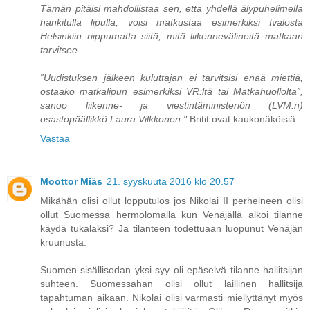
Tämän pitäisi mahdollistaa sen, että yhdellä älypuhelimella
hankitulla lipulla, voisi matkustaa esimerkiksi Ivalosta
Helsinkiin riippumatta siitä, mitä liikennevälineitä matkaan
tarvitsee.
”Uudistuksen jälkeen kuluttajan ei tarvitsisi enää miettiä,
ostaako matkalipun esimerkiksi VR:ltä tai Matkahuollolta”,
sanoo liikenne- ja viestintäministeriön (LVM:n)
osastopäällikkö Laura Vilkkonen."
Britit ovat kaukonäköisiä.
Vastaa
Moottor Miäs
21. syyskuuta 2016 klo 20.57
Mikähän olisi ollut lopputulos jos Nikolai II perheineen olisi
ollut Suomessa hermolomalla kun Venäjällä alkoi tilanne
käydä tukalaksi? Ja tilanteen todettuaan luopunut Venäjän
kruunusta.
Suomen sisällisodan yksi syy oli epäselvä tilanne hallitsijan
suhteen. Suomessahan olisi ollut laillinen hallitsija
tapahtuman aikaan. Nikolai olisi varmasti miellyttänyt myös