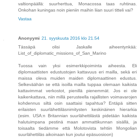
valtionpäällä: suurherttua, Monacossa taas ruhtinas.
Onkohan kuningas noin pieniin maihin liian suuri titteli vai?
Vastaa
Anonyymi
21. syyskuuta 2016 klo 21.54
Tässäpä olisi Jaskalle aiheentynkää:
List_of_diplomatic_missions_of_San_Marino
Tuossa vain yksi esimerkkipoiminta aiheesta. Eli
diplomaattisten edustustojen kattavuus eri mailla, sekä eri
maissa oleva muiden maiden diplomaattinen edustus.
Selkeväähän se että isoilla mailla tuppaa olemaan kaikista
kattavimmat verkostot, pienillä pienemmät. Jos ei ole
kaikenkattava, niin millä perusteella rajallisten voimavarojen
kohdennus siltä osin saattaisi tapahtua? Entäpä sitten
erilaisten suurlähettiläsnimitysten keskinäinen hierarkia
(esim. USA:n Britannian suurlähettilästä pidetään kaikista
halutuimpana pestinä maan ammattikunnan sisällä, ja
toisaalta tiedämme että Molotovista tehtiin Mongolian
suurlähettiläs aikoinaan kun joutui epäsuosioon)