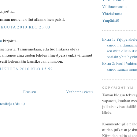
Välihuomautus
irjoitti...
Yhteiskunta
rmaan nuorena ollut aikamoinen paisti.
Ympäristö
UKUUTA 2010 KLO 23.03
Extra 1: Yrjöperskele
wn
kirjoitti...
sanoo haittamaah
enteista. Täsmennetään, että tuo linkissä oleva
sen mitä olisin its
vaihtunee aina uuden lehden ilmestyessä enkä viitannut
osaisin yhtä hyvi
sesti kehenkään kansikuvamummoon.
Extra 2: Pauli Vahter
LUKUUTA 2010 KLO 15.52
sanoo saman num
COPYRIGHT YM
Etusivu
Vanhempi viesti
Tämän blogin tekstej
vapaasti, kunhan me
entteja (Atom)
julkaistavissa sisäll
lähde.
Kommentoijille pahoit
niiden julkaisu josku
Kiireiden takia ei eh