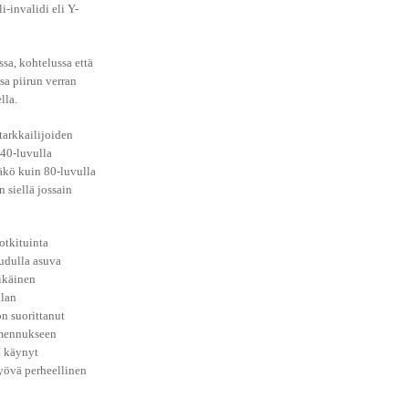
-invalidi eli Y-
sa, kohtelussa että
sa piirun verran
lla.
tarkkailijoiden
40-luvulla
äkö kuin 80-luvulla
n siellä jossain
otkituinta
udulla asuva
ikäinen
alan
n suorittanut
mennukseen
n käynyt
yövä perheellinen