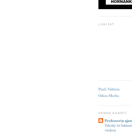
LUKIJAT
Pauli Vahtera
Oikea Media
VANHA KAARTI
Professorin ajat
Tekoäly loi bakteere
viruksia