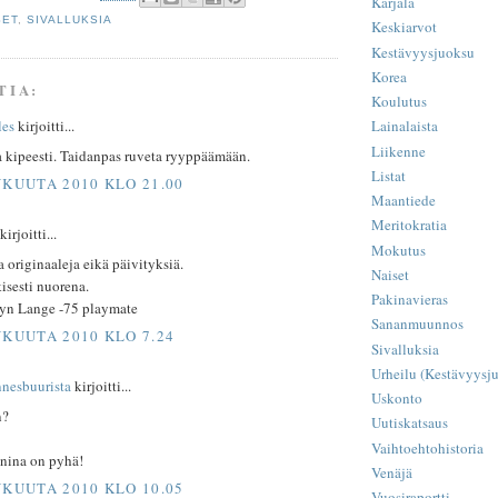
Karjala
SET
,
SIVALLUKSIA
Keskiarvot
Kestävyysjuoksu
Korea
TIA:
Koulutus
Lainalaista
les
kirjoitti...
Liikenne
a kipeesti. Taidanpas ruveta ryyppäämään.
Listat
UKUUTA 2010 KLO 21.00
Maantiede
Meritokratia
rjoitti...
Mokutus
a originaaleja eikä päivityksiä.
Naiset
isesti nuorena.
Pakinavieras
yn Lange -75 playmate
Sananmuunnos
UKUUTA 2010 KLO 7.24
Sivalluksia
Urheilu (Kestävyysju
nnesbuurista
kirjoitti...
Uskonto
n?
Uutiskatsaus
Vaihtoehtohistoria
nina on pyhä!
Venäjä
UKUUTA 2010 KLO 10.05
Vuosiraportti