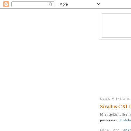
KESKIVIIKKO 8
Sivallus CXLI
Mies tietää tulleen
poseeraavat
ET-leh
LÄHETTÄNYT
JAS