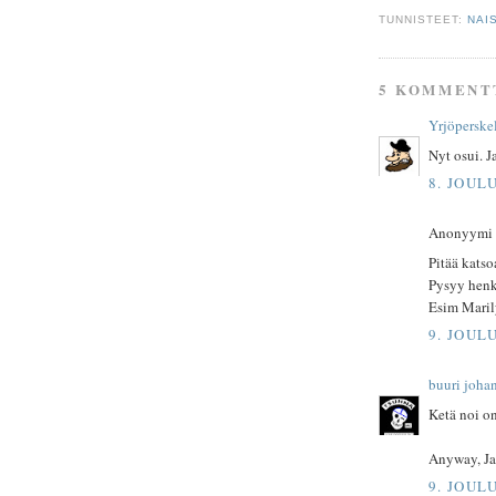
TUNNISTEET:
NAI
5 KOMMENT
Yrjöperske
Nyt osui. J
8. JOUL
Anonyymi ki
Pitää katso
Pysyy henk
Esim Maril
9. JOUL
buuri joha
Ketä noi o
Anyway, Ja
9. JOUL