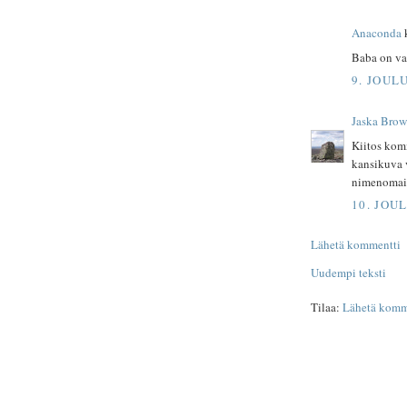
Anaconda
k
Baba on va
9. JOUL
Jaska Bro
Kiitos komm
kansikuva 
nimenomai
10. JOU
Lähetä kommentti
Uudempi teksti
Tilaa:
Lähetä komm