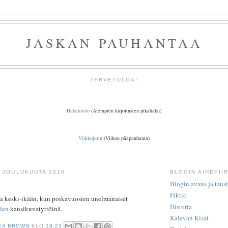
JASKAN PAUHANTAA
TERVETULOA!
Hakemisto
(Aiempien kirjoitusten pikahaku)
Viikkojuttu
(Viikon pääpauhanta)
. JOULUKUUTA 2010
BLOGIN AIHEPIIR
Blogin avaus ja taus
Fiktio
sa keski-ikään, kun poikavuosien unelmanaiset
Historia
den
kansikuvatyttöinä.
Kalevan Kisat
KA BROWN
KLO
19.23