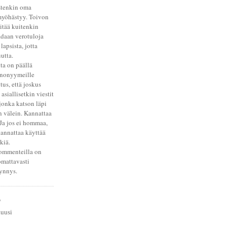
 Etenkin oma
myöhästyy. Toivon
itää kuitenkin
adaan verotuloja
lapsista, jotta
uutta.
a on päällä
Anonyymeille
us, että joskus
siallisetkin viestit
jonka katson läpi
 välein. Kannattaa
Ja jos ei hommaa,
annattaa käyttää
kiä.
ommenteilla on
omattavasti
ynnys.
A
uusi