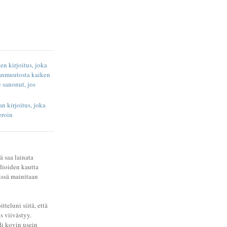
en kirjoitus, joka
anmuutosta kaiken
e sanonut, jos
n
an kirjoitus, joka
eroin
ä saa lainata
dioiden kautta
öissä mainitaan
teluni siitä, että
s viivästyy.
di kovin usein