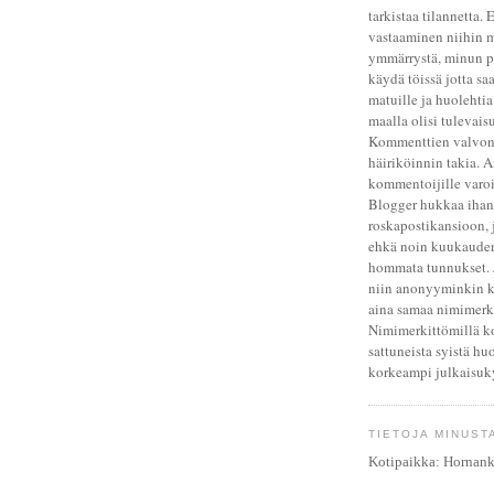
tarkistaa tilannetta.
vastaaminen niihin 
ymmärrystä, minun p
käydä töissä jotta sa
matuille ja huolehtia 
maalla olisi tulevais
Kommenttien valvont
häiriköinnin takia. 
kommentoijille varoit
Blogger hukkaa ihan a
roskapostikansioon, 
ehkä noin kuukauden
hommata tunnukset. 
niin anonyyminkin k
aina samaa nimimerk
Nimimerkittömillä k
sattuneista syistä hu
korkeampi julkaisuk
TIETOJA MINUST
Kotipaikka:
Hornank