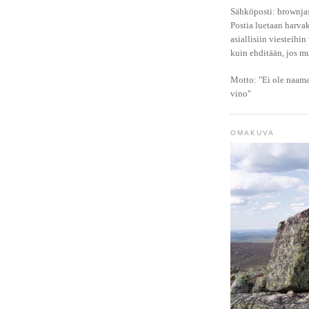
Sähköposti:
brownja
Postia luetaan harvak
asiallisiin viesteihin
kuin ehditään, jos mu
Motto:
"Ei ole naama
vino"
OMAKUVA