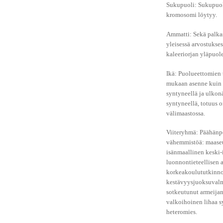
Sukupuoli:
Sukupuoli
kromosomi löytyy.
Ammatti:
Sekä palkas
yleisessä arvostukses
kaleeriorjan yläpuole
Ikä:
Puolueettomien 
mukaan asenne kuin 
syntyneellä ja ulkon
syntyneellä, totuus o
välimaastossa.
Viiteryhmä:
Päähänp
vähemmistöä: maase
isänmaallinen keski-
luonnontieteellisen 
korkeakoulututkinno
kestävyysjuoksuval
sotkeutunut armeija
valkoihoinen lihaa s
heteromies.