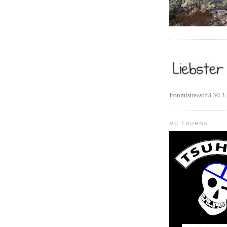
Ironmistressiltä 30.3
MC TSUHNA